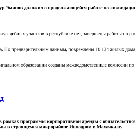
Заур Эминов доложил о продолжающейся работе по ликвидаци
иусадебных участков в республике нет, завершены работы по ра
а. По предварительным данным, повреждены 10 134 жилых дома,
ципальном образовании созданы межведомственные комиссии п
д
в рамках программы корпоративной аренды с обязательств
мы в строящемся микрорайоне Ипподром в Махачкале.