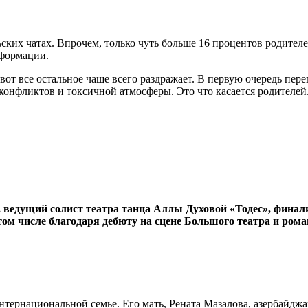
ких чатах. Впрочем, только чуть больше 16 процентов родителе
нформации.
т все остальное чаще всего раздражает. В первую очередь перег
онфликтов и токсичной атмосферы. Это что касается родителей. 
ведущий солист театра танца Аллы Духовой «Тодес», финали
 том числе благодаря дебюту на сцене Большого театра и ро
интернациональной семье. Его мать, Рената Мазалова, азербайд