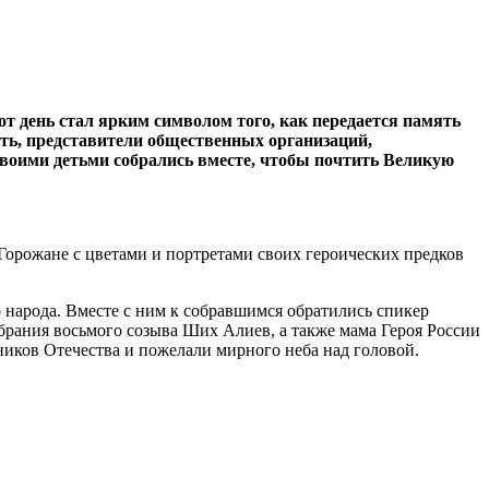
т день стал ярким символом того, как передается память
сть, представители общественных организаций,
воими детьми собрались вместе, чтобы почтить Великую
орожане с цветами и портретами своих героических предков
народа. Вместе с ним к собравшимся обратились спикер
брания восьмого созыва Ших Алиев, а также мама Героя России
иков Отечества и пожелали мирного неба над головой.