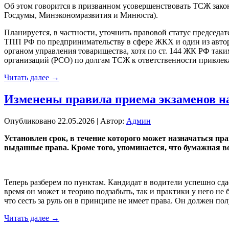
Об этом говорится в призванном усовершенствовать ТСЖ закон
Госдумы, Минэкономразвития и Минюста).
Планируется, в частности, уточнить правовой статус председа
ТПП РФ по предпринимательству в сфере ЖКХ и один из автор
органом управления товарищества, хотя по ст. 144 ЖК РФ так
организаций (РСО) по долгам ТСЖ к ответственности привлек
Читать далее
→
Изменены правила приема экзаменов н
Опубликовано
22.05.2026
|
Автор:
Админ
Установлен срок, в течение которого может назначаться пр
выданные права. Кроме того, упоминается, что бумажная в
Теперь разберем по пунктам. Кандидат в водители успешно сдае
время он может и теорию подзабыть, так и практики у него не 
что сесть за руль он в принципе не имеет права. Он должен по
Читать далее
→