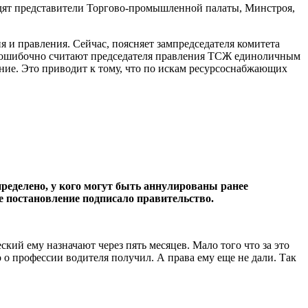
ходят представители Торгово-промышленной палаты, Минстроя,
 и правления. Сейчас, поясняет зампредседателя комитета
ы ошибочно считают председателя правления ТСЖ единоличным
ние. Это приводит к тому, что по искам ресурсоснабжающих
пределено, у кого могут быть аннулированы ранее
е постановление подписало правительство.
кий ему назначают через пять месяцев. Мало того что за это
о о профессии водителя получил. А права ему еще не дали. Так