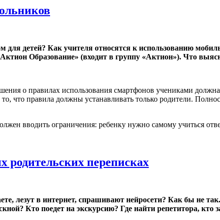
кольников
м для детей? Как учителя относятся к использованию мобил
Актион Образование» (входит в группу «Актион»). Что выяс
ения о правилах использования смартфонов учениками должна ш
 то, что правила должны устанавливать только родители. Полно
должен вводить ограничения: ребенку нужно самому учиться отв
х родительских переписках
е, лезут в интернет, спрашивают нейросети? Как бы не так.
кной? Кто поедет на экскурсию? Где найти репетитора, кто з