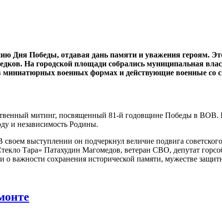
ию Дня Победы, отдавая дань памяти и уважения героям. Это
предков. На городской площади собрались муниципальная вла
в миниатюрных военных формах и действующие военные со с
твенный митинг, посвященный 81-й годовщине Победы в ВОВ. Г
оду и независимость Родины.
своем выступлении он подчеркнул величие подвига советского 
текло Тара» Патахудин Магомедов, ветеран СВО, депутат горсо
 о важности сохранения исторической памяти, мужестве защитн
монте