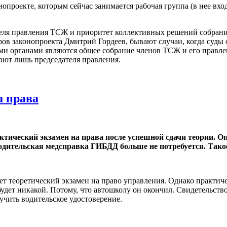
опроекте, которым сейчас занимается рабочая группа (в нее в
теля правления ТСЖ и приоритет коллективных решений собрания
ов законопроекта Дмитрий Гордеев, бывают случаи, когда суд
ими органами являются общее собрание членов ТСЖ и его правле
ают лишь председателя правления.
а права
актический экзамен на права после успешной сдачи теории. О
одительская медсправка ГИБДД больше не потребуется. Тако
т теоретический экзамен на право управления. Однако практичес
будет никакой. Потому, что автошколу он окончил. Свидетельств
лучить водительское удостоверение.