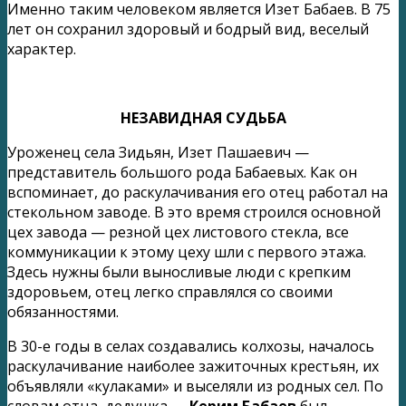
Именно таким человеком является Изет Бабаев. В 75
лет он сохранил здоровый и бодрый вид, веселый
характер.
НЕЗАВИДНАЯ СУДЬБА
Уроженец села Зидьян, Изет Пашаевич —
представитель большого рода Бабаевых. Как он
вспоминает, до раскулачивания его отец работал на
стекольном заводе. В это время строился основной
цех завода — резной цех листового стекла, все
коммуникации к этому цеху шли с первого этажа.
Здесь нужны были выносливые люди с крепким
здоровьем, отец легко справлялся со своими
обязанностями.
В 30-е годы в селах создавались колхозы, началось
раскулачивание наиболее зажиточных крестьян, их
объявляли «кулаками» и выселяли из родных сел. По
словам отца, дедушка —
Керим Бабаев
был