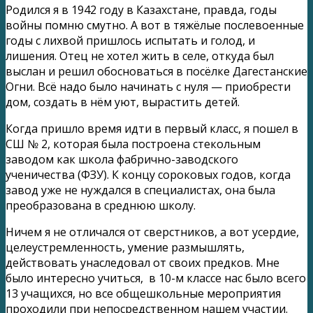
Родился я в 1942 году в Казахстане, правда, годы
войны помню смутно. А вот в тяжёлые послевоенные
годы с лихвой пришлось испытать и голод, и
лишения. Отец не хотел жить в селе, откуда был
выслан и решил обосноваться в посёлке Дагестанские
Огни. Всё надо было начинать с нуля — приобрести
дом, создать в нём уют, вырастить детей.
Когда пришло время идти в первый класс, я пошел в
СШ № 2, которая была построена стекольным
заводом как школа фабрично-заводского
ученичества (ФЗУ). К концу сороковых годов, когда
завод уже не нуждался в специалистах, она была
преобразована в среднюю школу.
Ничем я не отличался от сверстников, а вот усердие,
целеустремленность, умение размышлять,
действовать унаследовал от своих предков. Мне
было интересно учиться, в 10-м классе нас было всего
13 учащихся, но все общешкольные мероприятия
проходили при непосредственном нашем участии.