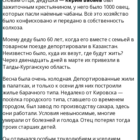
зажиточным крестьянином, у него было 1000 овец,
которых пасли наёмные чабаны. Всё это хозяйство
было конфисковано и передано в собственность
колхоза.
Моему деду было 60 лет, когда его вместе с семьей в
товарном поезде депортировали в Казахстан.
Неизвестно было, куда их везут, где будут жить?
Через двенадцать дней в марте их привезли в
Талды-Курганскую область.
Весна была очень холодная. Депортированные жили
в палатках, и только к осени для них построили
жилье барачного типа. Недалеко от Кировска —
посёлка городского типа, ставшего со временем
городом, был завод по производству сахара, здесь
они работали. Условия невыносимые, многие
умирали от болезней и голода. Отец потерял тогда
троих старших детей.
Он отличался особым трудолюбием и усердием,