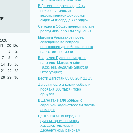
В Дагестане россгвардейцы
Е
присоединились к
ведомственной донорской
ТЕ
акции «От сердца к сердцу»
Сегодня в Общественной палате
республики прошли слушания
Магомед Рамазанов провёл
2026
совещание по вопросу
Пт
Сб
Вс
повышения доли безналичных
1
2
расчетов в регионе
7
8
9
Владимир Путин посмертно
наградил Магомеднаби
14
15
16
Гаджиева медалью &quot;За
21
22
23
Отвагу&quot;
28
29
30
Вести Дагестан 05.08.26 г. 21.15
Дагестанские аграрии собрали
порядка 100 тысяч тонн
арбузов
В Дагестане для борьбы с
саранчой задействовали малую
авиацию
Центр «ВОИН» передал
гуманитарную помощь
Хасавюртовскому и
Дербентскому районам