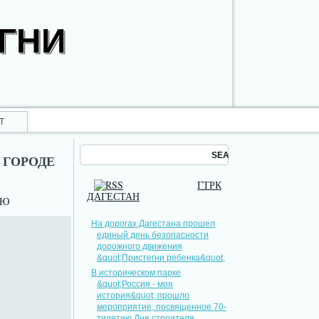
ОГНИ
Т
 ГОРОДЕ
ГТРК
ДАГЕСТАН
НЮ
На дорогах Дагестана прошел
единый день безопасности
дорожного движения
&quot;Пристегни ребенка&quot;
В историческом парке
&quot;Россия - моя
история&quot; прошло
мероприятие, посвященное 70-
тилетию Дня строителя