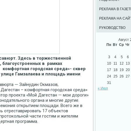
РЕКЛАМА В ГАЗЕТ
РЕКЛАМА НА САЙ
РУКОВОДСТВО
Август 
Пн
Вт
Ср
Чт
3
4
5
6
савюрт. Здесь в торжественной
, благоустроенных в рамках
10
11
12
13
 комфортная городская среда»- сквер
17
18
19
20
 улице Гамзалаева и площадь имени
24
25
26
27
31
авюрта — Зайнудин Окмазов,
« Июл
Дагестан – комфортная городская среда»
тор проекта «Мой Дагестан — мои дороги»
нодательного органа и многие другие.
ремония открытием площади. Всего же в
сь отреставрировать 17 объектов
протокольной части гостям и жителям
ертная программа.