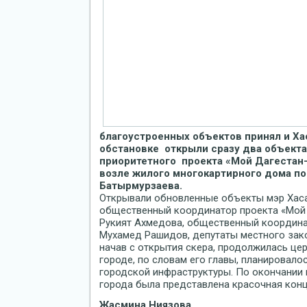
благоустроенных объектов принял и Ха
обстановке открыли сразу два объекта
приоритетного проекта «Мой Дагестан-
возле жилого многокартирного дома по
Батырмурзаева.
Открывали обновленные объекты мэр Хас
общественный координатор проекта «Мой 
Рукият Ахмедова, общественный координа
Мухамед Рашидов, депутаты местного зако
начав с открытия скера, продолжилась це
городе, по словам его главы, планировало
городской инфраструктуры. По окончании 
города была представлена красочная конц
Жасмина Ниязова