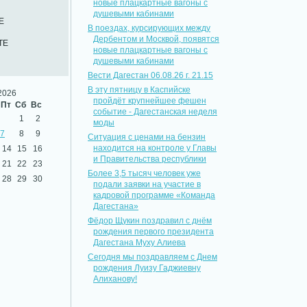
новые плацкартные вагоны с
душевыми кабинами
Е
В поездах, курсирующих между
Дербентом и Москвой, появятся
ТЕ
новые плацкартные вагоны с
душевыми кабинами
Вести Дагестан 06.08.26 г. 21.15
В эту пятницу в Каспийске
2026
пройдёт крупнейшее фешен
Пт
Сб
Вс
событие - Дагестанская неделя
1
2
моды
7
8
9
Ситуация с ценами на бензин
находится на контроле у Главы
14
15
16
и Правительства республики
21
22
23
Более 3,5 тысяч человек уже
28
29
30
подали заявки на участие в
кадровой программе «Команда
Дагестана»
Фёдор Щукин поздравил с днём
рождения первого президента
Дагестана Муху Алиева
Сегодня мы поздравляем с Днем
рождения Луизу Гаджиевну
Алиханову!