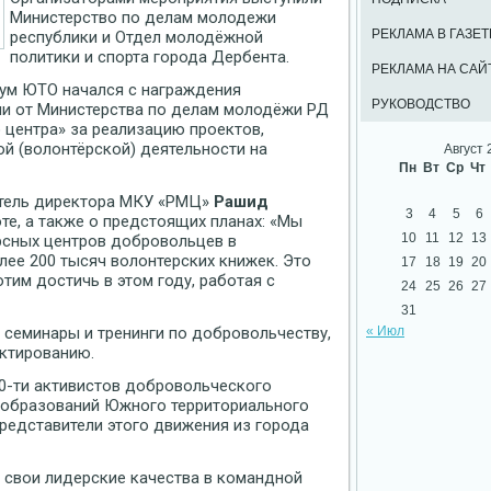
Министерство по делам молодежи
РЕКЛАМА В ГАЗЕТ
республики и Отдел молодёжной
политики и спорта города Дербента.
РЕКЛАМА НА САЙ
м ЮТО начался с награждения
РУКОВОДСТВО
ми от Министерства по делам молодёжи РД
 центра» за реализацию проектов,
й (волонтёрской) деятельности на
Август 
Пн
Вт
Ср
Чт
итель директора МКУ «РМЦ»
Рашид
3
4
5
6
те, а также о предстоящих планах: «Мы
10
11
12
13
рсных центров добровольцев в
лее 200 тысяч волонтерских книжек. Это
17
18
19
20
тим достичь в этом году, работая с
24
25
26
27
31
семинары и тренинги по добровольчеству,
« Июл
ктированию.
0-ти активистов добровольческого
 образований Южного территориального
 представители этого движения из города
 свои лидерские качества в командной