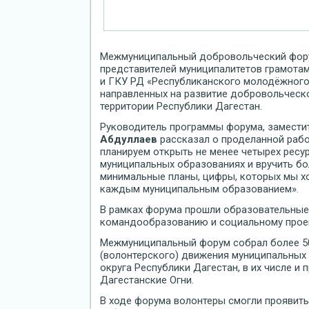
Межмуниципальный добровольческий фору
представителей муниципалитетов грамота
и ГКУ РД «Республиканского молодёжного
направленных на развитие добровольческо
территории Республики Дагестан.
Руководитель программы форума, замест
Абдуллаев
рассказал о проделанной рабо
планируем открыть не менее четырех ресу
муниципальных образованиях и вручить бо
минимальные планы, цифры, которых мы хо
каждым муниципальным образованием».
В рамках форума прошли образовательные 
командообразованию и социальному прое
Межмуниципальный форум собрал более 5
(волонтерского) движения муниципальных
округа Республики Дагестан, в их числе и
Дагестанские Огни.
В ходе форума волонтеры смогли проявить