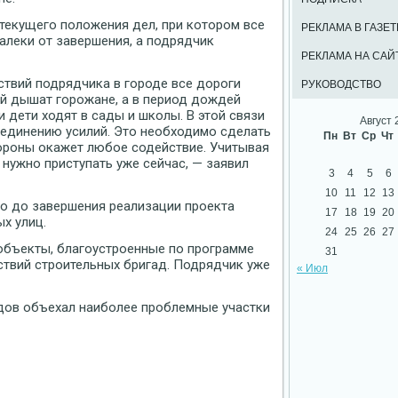
текущего положения дел, при котором все
РЕКЛАМА В ГАЗЕТ
алеки от завершения, а подрядчик
РЕКЛАМА НА САЙ
йствий подрядчика в городе все дороги
РУКОВОДСТВО
ой дышат горожане, а в период дождей
и дети ходят в сады и школы. В этой связи
Август 
ъединению усилий. Это необходимо сделать
Пн
Вт
Ср
Чт
ороны окажет любое содействие. Учитывая
 нужно приступать уже сейчас, — заявил
3
4
5
6
10
11
12
13
то до завершения реализации проекта
17
18
19
20
х улиц.
24
25
26
27
 объекты, благоустроенные по программе
31
ствий строительных бригад. Подрядчик уже
« Июл
дов объехал наиболее проблемные участки