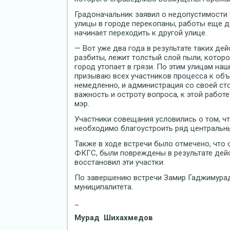
Градоначальник заявил о недопустимости 
улицы в городе перекопаны, работы еще д
начинает переходить к другой улице.
— Вот уже два года в результате таких де
разбиты, лежит толстый слой пыли, котор
город утопает в грязи. По этим улицам наш
призываю всех участников процесса к об
немедленно, и администрация со своей ст
важность и остроту вопроса, к этой работе
мэр.
Участники совещания условились о том, ч
необходимо благоустроить ряд центральны
Также в ходе встречи было отмечено, что
ФКГС, были повреждены в результате дей
восстановил эти участки.
По завершению встречи Замир Гаджимура
муниципалитета.
_
Мурад Шихахмедов