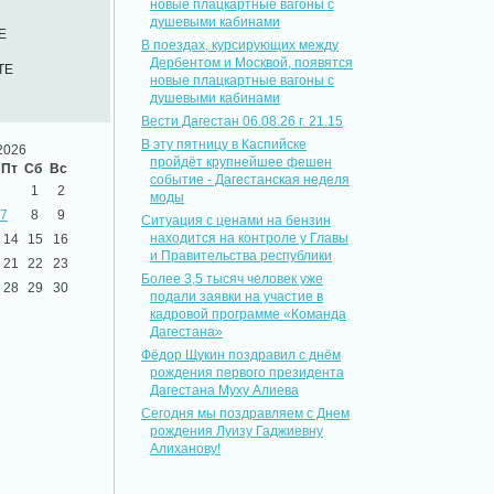
новые плацкартные вагоны с
душевыми кабинами
Е
В поездах, курсирующих между
Дербентом и Москвой, появятся
ТЕ
новые плацкартные вагоны с
душевыми кабинами
Вести Дагестан 06.08.26 г. 21.15
В эту пятницу в Каспийске
2026
пройдёт крупнейшее фешен
Пт
Сб
Вс
событие - Дагестанская неделя
1
2
моды
7
8
9
Ситуация с ценами на бензин
находится на контроле у Главы
14
15
16
и Правительства республики
21
22
23
Более 3,5 тысяч человек уже
28
29
30
подали заявки на участие в
кадровой программе «Команда
Дагестана»
Фёдор Щукин поздравил с днём
рождения первого президента
Дагестана Муху Алиева
Сегодня мы поздравляем с Днем
рождения Луизу Гаджиевну
Алиханову!