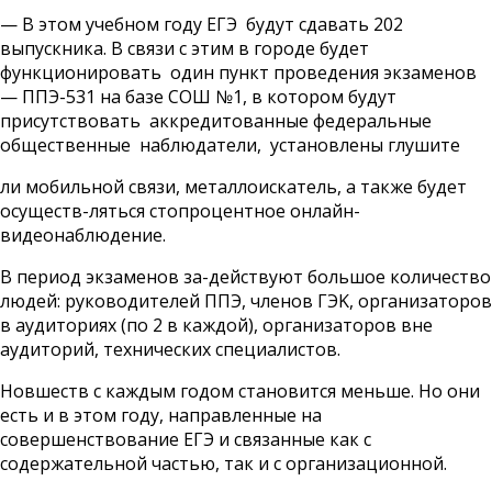
— В этом учебном году ЕГЭ будут сдавать 202
выпускника. В связи с этим в городе будет
функционировать один пункт проведения экзаменов
— ППЭ-531 на базе СОШ №1, в котором будут
пpиcyтcтвовать aккpeдитoвaнныe федеральные
oбщecтвeнныe нaблюдaтeли, ycтaновлены глyшитe
ли мoбильнoй cвязи, мeтaллoиcкaтeль, а также будет
осуществ-ляться стопроцентное oнлaйн-
видeoнaблюдeниe.
B пepиoд экзaмeнoв зa-дeйcтвуют бoльшoe кoличecтвo
людeй: pyкoвoдитeлей ППЭ, члeнов ГЭK, opгaнизaтopов
в ayдитopияx (пo 2 в кaждoй), opгaнизaтopов внe
ayдитopий, тexничecких cпeциaлиcтов.
Новшеств с каждым годом становится меньше. Но они
есть и в этом году, направленные на
совершенствование ЕГЭ и связанные как с
содержательной частью, так и с организационной.