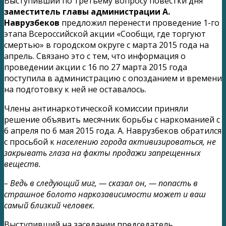
Выступивший по третьему вопросу повестки дня
заместитель главы администрации А.
Наврузбеков
предложил перенести проведение 1-го
этапа Всероссийской акции «Сообщи, где торгуют
смертью» в городском округе с марта 2015 года на
апрель. Связано это с тем, что информация о
проведении акции с 16 по 27 марта 2015 года
поступила в администрацию с опозданием и времени
на подготовку к ней не оставалось.
Члены антинаркотической комиссии приняли
решение объявить месячник борьбы с наркоманией с
6 апреля по 6 мая 2015 года. А. Наврузбеков обратился
с просьбой к
населению города активизироваться, не
закрывать глаза на факты продажи запрещенных
веществ.
– Ведь в следующий миг, — сказал он, — попасть в
страшное болото наркозависимости может и ваш
самый близкий человек.
Выступивший на заседании председатель