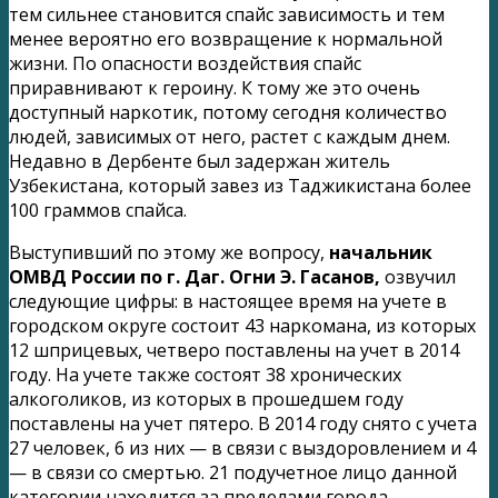
тем сильнее становится спайс зависимость и тем
менее вероятно его возвращение к нормальной
жизни. По опасности воздействия спайс
приравнивают к героину. К тому же это очень
доступный наркотик, потому сегодня количество
людей, зависимых от него, растет с каждым днем.
Недавно в Дербенте был задержан житель
Узбекистана, который завез из Таджикистана более
100 граммов спайса.
Выступивший по этому же вопросу,
начальник
ОМВД России по г. Даг. Огни Э. Гасанов,
озвучил
следующие цифры: в настоящее время на учете в
городском округе состоит 43 наркомана, из которых
12 шприцевых, четверо поставлены на учет в 2014
году. На учете также состоят 38 хронических
алкоголиков, из которых в прошедшем году
поставлены на учет пятеро. В 2014 году снято с учета
27 человек, 6 из них — в связи с выздоровлением и 4
— в связи со смертью. 21 подучетное лицо данной
категории находится за пределами города.