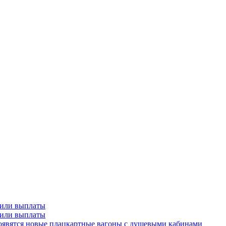
чили выплаты
чили выплаты
оявятся новые плацкартные вагоны с душевыми кабинами