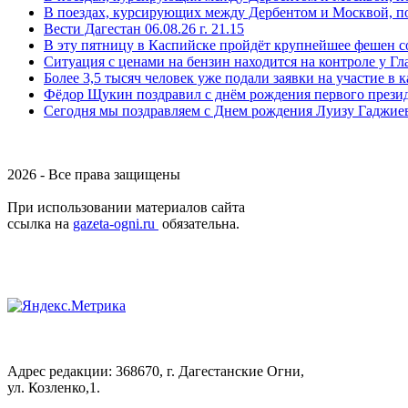
В поездах, курсирующих между Дербентом и Москвой, п
Вести Дагестан 06.08.26 г. 21.15
В эту пятницу в Каспийске пройдёт крупнейшее фешен с
Ситуация с ценами на бензин находится на контроле у Г
Более 3,5 тысяч человек уже подали заявки на участие в
Фёдор Щукин поздравил с днём рождения первого прези
Сегодня мы поздравляем с Днем рождения Луизу Гаджие
2026 - Все права защищены
При использовании материалов сайта
ссылка на
gazeta-ogni.ru
обязательна.
Адрес редакции: 368670, г. Дагестанские Огни,
ул. Козленко,1.