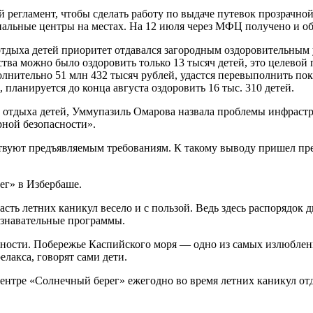
регламент, чтобы сделать работу по выдаче путевок прозрачной
нальные центры на местах. На 12 июля через МФЦ получено и обр
отдыха детей приоритет отдавался загородным оздоровительны
ства можно было оздоровить только 13 тысяч детей, это целевой 
ительно 51 млн 432 тысяч рублей, удастся перевыполнить показа
 планируется до конца августа оздоровить 16 тыс. 310 детей.
отдыха детей, Уммупазиль Омарова назвала проблемы инфрастр
рной безопасности».
етствуют предъявляемым требованиям. К такому выводу пришел п
ег» в Избербаше.
асть летних каникул весело и с пользой. Ведь здесь распорядок 
познавательные программы.
жности. Побережье Каспийского моря — одно из самых излюблен
елакса, говорят сами дети.
нтре «Солнечный берег» ежегодно во время летних каникул отды