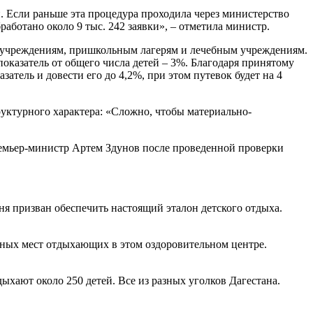
. Если раньше эта процедура проходила через министерство
аботано около 9 тыс. 242 заявки», – отметила министр.
м учреждениям, пришкольным лагерям и лечебным учреждениям.
показатель от общего числа детей – 3%. Благодаря принятому
тель и довести его до 4,2%, при этом путевок будет на 4
уктурного характера: «Сложно, чтобы материально-
ремьер-министр Артем Здунов после проведенной проверки
дня призван обеспечить настоящий эталон детского отдыха.
ных мест отдыхающих в этом оздоровительном центре.
хают около 250 детей. Все из разных уголков Дагестана.