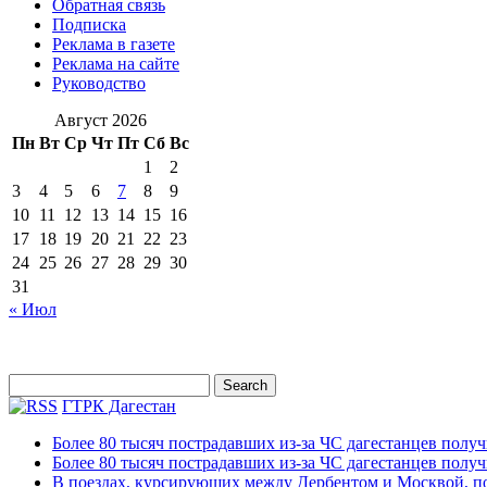
Обратная связь
Подписка
Реклама в газете
Реклама на сайте
Руководство
Август 2026
Пн
Вт
Ср
Чт
Пт
Сб
Вс
1
2
3
4
5
6
7
8
9
10
11
12
13
14
15
16
17
18
19
20
21
22
23
24
25
26
27
28
29
30
31
« Июл
ГТРК Дагестан
Более 80 тысяч пострадавших из-за ЧС дагестанцев полу
Более 80 тысяч пострадавших из-за ЧС дагестанцев полу
В поездах, курсирующих между Дербентом и Москвой, п