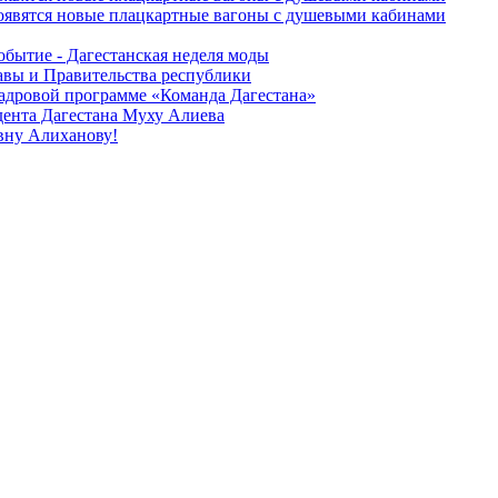
оявятся новые плацкартные вагоны с душевыми кабинами
обытие - Дагестанская неделя моды
лавы и Правительства республики
 кадровой программе «Команда Дагестана»
дента Дагестана Муху Алиева
вну Алиханову!