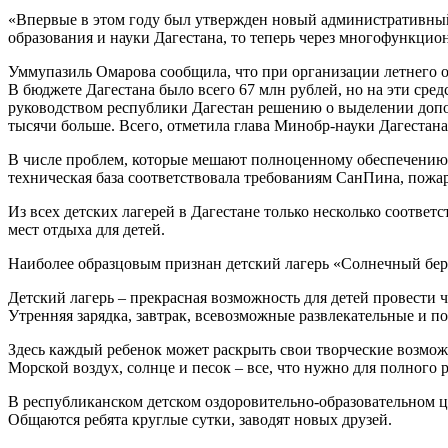
«Впервые в этом году был утвержден новый административный 
образования и науки Дагестана, то теперь через многофункцио
Уммупазиль Омарова сообщила, что при организации летнего 
В бюджете Дагестана было всего 67 млн рублей, но на эти сред
руководством республики Дагестан решению о выделении дополн
тысячи больше. Всего, отметила глава Минобр-науки Дагестана,
В числе проблем, которые мешают полноценному обеспечению 
техническая база соответствовала требованиям СанПина, пожа
Из всех детских лагерей в Дагестане только несколько соотв
мест отдыха для детей.
Наиболее образцовым признан детский лагерь «Солнечный бер
Детский лагерь – прекрасная возможность для детей провести ч
Утренняя зарядка, завтрак, всевозможные развлекательные и 
Здесь каждый ребенок может раскрыть свои творческие возмо
Морской воздух, солнце и песок – все, что нужно для полного р
В республиканском детском оздоровительно-образовательном це
Общаются ребята круглые сутки, заводят новых друзей.