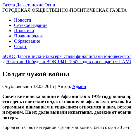
Газета Дагестанские Огни
ГОРОДСКАЯ ОБЩЕСТВЕННО-ПОЛИТИЧЕСКАЯ ГАЗЕТА
Новости
Сетевое издание
Политика
Правопорядок
Образование
Спорт
БОКС Дагогнинские боксеры стали финалистами юношеского 
«
70-летию Победы в ВОВ 1941–1945 годов посвящается 
Солдат чужой войны
Опубликовано
13.02.2015
|
Автор:
Админ
Советские войска вошли в Афганистан в 1979 году, война п
этот день советские солдаты покинули афганскую землю. Ка
огромным вниманием и уважением относимся к ним, ветеран
и героизм. На их долю выпали испытания, далекие от обыч
потерь.
Городской Союз ветеранов афганской войны был создан 20 лет т