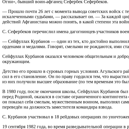
Огни», бывший воин-афганец Сефербек Сефербеков.
— Прошло почти 26 лет с момента вывода советских войск с т
искалеченными судьбами, — рассказывает он. — За каждой цифр
действий Афганистана можно понять, в какой степени эта война
С. Сефербеков перечислил имена дагогнинцев-участников вое
— Сейфуллах Курбанов — один из тех, кто достойно выполни
орденами и медалями. Говорят, смелыми не рождаются, ими ста
Сейфуллах Курбанов оказался человеком общительным и добро
окружающим.
Детство его прошло в суровых горных условиях Агульского рай
сил в его становление. Он по праву гордился тем, что выраст
из них получили высшее образование (по тем временам это было
В 1980 году, после окончания школы, Сейфуллах Курбанов был
перед Родиной, оказался в составе ограниченного контингента 
он показал себя смелым, мужественным воином, выполнял сам
переведён на должность заместителя командира взвода.
С. Курбанов участвовал в 18 рейдовых операциях по уничтоже
19 сентября 1982 года, во время разведывательной операции 