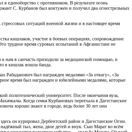
л в единоборство с противником. В результате огонь
ержант С. Курбанов был контужен и получил два огнестрельных
, стрессовых ситуаций военной жизни и в настоящее время
стка кишлаков, участие в боевых операциях, сопровождение
Это трудное время суровых испытаний в Афганистане не
и к нам в санчасть приходили за медицинской помощью, и
то в кишлак вошла банда.
лах Рабаданович был награжден медалями «За отвагу», «За
ирное время был награжден и юбилейными медалями, которые
кий политехнический университет. После окончания вуза,
ахачкалы. Когда семья Курбановых переехала в Дагестанские
овича хорошо знают в городе, ведь более 30 лет они
 здесь он курировал Дербентский район и Дагестанские Огни.
 надёжный тыл, жена, двое детей и внук. Сын Марат во всём
семье ожидается радостное событие — свадьба Марата. От всей