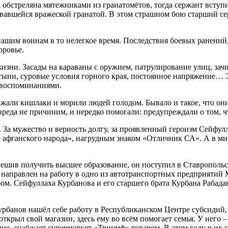
обстреляна мятежниками из гранатомётов, тогда сержант вступи
рвавшейся вражеской гранатой. В этом страшном бою старший с
ашим воинам в то нелегкое время. Последствия боевых ранений
оровье.
зни. Засады на караваны с оружием, патрулирование улиц, зачи
тыни, суровые условия горного края, постоянное напряжение… 
 воспоминаниями.
жали кишлаки и морили людей голодом. Бывало и такое, что он
вреда не причиним, и нередко помогали: предупреждали о том, ч
 За мужество и верность долгу, за проявленный героизм Сейфул
о афганского народа», нагрудным знаком «Отличник СА». А в м
ешив получить высшее образование, он поступил в Ставропольс
аправлен на работу в одно из автотранспортных предприятий М
ом. Сейфуллаха Курбанова и его старшего брата Курбана Рабадан
урбанов нашёл себе работу в Республиканском Центре субсидий,
ткрыл свой магазин, здесь ему во всём помогает семья. У него –
дие, снабжает супермаркет «Триумф» товаром. В этом году в их 