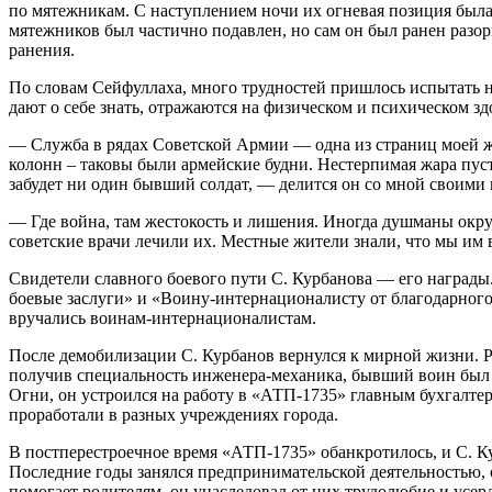
по мятежникам. С наступлением ночи их огневая позиция была 
мятежников был частично подавлен, но сам он был ранен разо
ранения.
По словам Сейфуллаха, много трудностей пришлось испытать н
дают о себе знать, отражаются на физическом и психическом зд
— Служба в рядах Советской Армии — одна из страниц моей жи
колонн – таковы были армейские будни. Нестерпимая жара пус
забудет ни один бывший солдат, — делится он со мной своими
— Где война, там жестокость и лишения. Иногда душманы окру
советские врачи лечили их. Местные жители знали, что мы им 
Свидетели славного боевого пути С. Курбанова — его награды.
боевые заслуги» и «Воину-интернационалисту от благодарног
вручались воинам-интернационалистам.
После демобилизации С. Курбанов вернулся к мирной жизни. Р
получив специальность инженера-механика, бывший воин был н
Огни, он устроился на работу в «АТП-1735» главным бухгалтер
проработали в разных учреждениях города.
В постперестроечное время «АТП-1735» обанкротилось, и С. К
Последние годы занялся предпринимательской деятельностью, о
помогает родителям, он унаследовал от них трудолюбие и усер