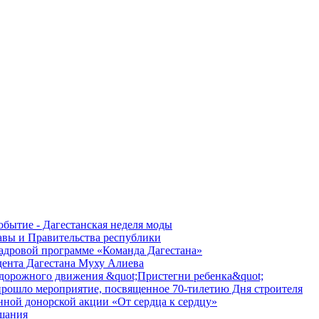
обытие - Дагестанская неделя моды
лавы и Правительства республики
 кадровой программе «Команда Дагестана»
дента Дагестана Муху Алиева
 дорожного движения &quot;Пристегни ребенка&quot;
 прошло мероприятие, посвященное 70-тилетию Дня строителя
нной донорской акции «От сердца к сердцу»
шания