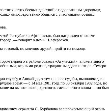
участники этих боевых действий с подорванным здоровьем,
только непосредственно общаясь с участниками боевых
ова.
еской Республики Афганистан, был награжден многими
города, — говорит о нем С. Сефербеков.
да готовый, по мнению друзей, прийти на помощь
ктором первого в районе совхоза «Агульский», вложив много
олюбивыми, верными родине, традициям дедов и отцов. Семеро
ил службу в Ашхабаде, затем по воле судьбы, выполняя долг
удное время — с 14 мая 1981 года по 30 октября 1982 года, но
ание на выносливого, крепкого, смекалистого воина — он был
мандованием сержанта С. Курбанова вел прочёсывающий огонь