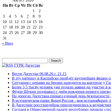
Август 2026
Пн
Вт
Ср
Чт
Пт
Сб
Вс
1
2
3
4
5
6
7
8
9
10
11
12
13
14
15
16
17
18
19
20
21
22
23
24
25
26
27
28
29
30
31
« Июл
ГТРК Дагестан
Вести Дагестан 06.08.26 г. 21.15
В эту пятницу в Каспийске пройдёт крупнейшее фешен с
Ситуация с ценами на бензин находится на контроле у Г
Более 3,5 тысяч человек уже подали заявки на участие в
Фёдор Щукин поздравил с днём рождения первого прези
На дорогах Дагестана прошел единый день безопасности
В историческом парке &quot;Россия - моя история&quot;
В Дагестане россгвардейцы присоединились к ведомстве
Сегодня в Общественной палате республики прошли слу