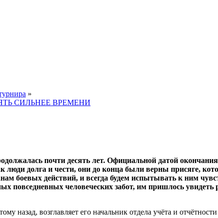
турнира
»
ПАМЯТЬ СИЛЬНЕЕ ВРЕМЕНИ
родолжалась почти десять лет. Официальной датой окончания
к люди долга и чести, они до конца были верны присяге, кот
ам боевых действий, и всегда будем испытывать к ним чувс
ных повседневных человеческих забот, им пришлось увидеть 
ому назад, возглавляет его начальник отдела учёта и отчётност