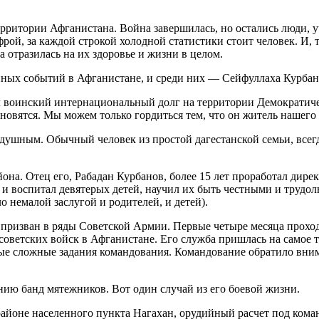
ерритории Афганистана. Война завершилась, но остались люди, 
ой, за каждой строкой холодной статистики стоит человек. И, 
 отразилась на их здоровье и жизни в целом.
нных событий в Афганистане, и среди них — Сейфуллаха Курбан
л воинский интернациональный долг на территории Демократич
новятся. Мы можем только гордиться тем, что он житель нашего 
душным. Обычный человек из простой дагестанской семьи, всег
она. Отец его, Рабадан Курбанов, более 15 лет проработал дире
ил и воспитал девятерых детей, научил их быть честными и труд
 немалой заслугой и родителей, и детей).
 призван в ряды Советской Армии. Первые четыре месяца проход
советских войск в Афганистане. Его служба пришлась на самое тр
ые сложные задания командования. Командование обратило вним
нию банд мятежников. Вот один случай из его боевой жизни.
в районе населенного пункта Нагахан, орудийный расчет под ко