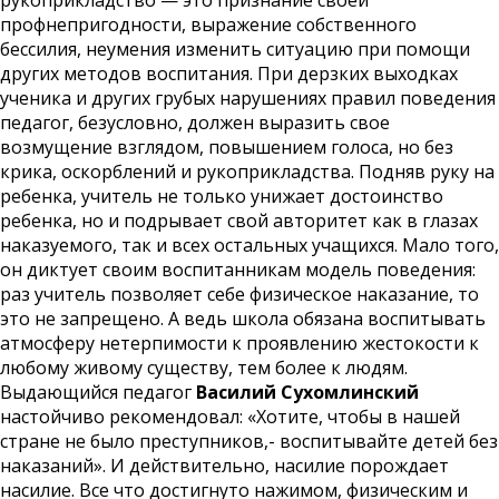
рукоприкладство — это признание своей
профнепригодности, выражение собственного
бессилия, неумения изменить ситуацию при помощи
других методов воспитания. При дерзких выходках
ученика и других грубых нарушениях правил поведения
педагог, безусловно, должен выразить свое
возмущение взглядом, повышением голоса, но без
крика, оскорблений и рукоприкладства. Подняв руку на
ребенка, учитель не только унижает достоинство
ребенка, но и подрывает свой авторитет как в глазах
наказуемого, так и всех остальных учащихся. Мало того,
он диктует своим воспитанникам модель поведения:
раз учитель позволяет себе физическое наказание, то
это не запрещено. А ведь школа обязана воспитывать
атмосферу нетерпимости к проявлению жестокости к
любому живому существу, тем более к людям.
Выдающийся педагог
Василий Сухомлинский
настойчиво рекомендовал: «Хотите, чтобы в нашей
стране не было преступников,- воспитывайте детей без
наказаний». И действительно, насилие порождает
насилие. Все что достигнуто нажимом, физическим и