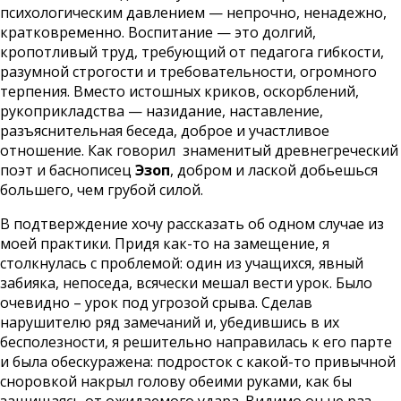
психологическим давлением — непрочно, ненадежно,
кратковременно. Воспитание — это долгий,
кропотливый труд, требующий от педагога гибкости,
разумной строгости и требовательности, огромного
терпения. Вместо истошных криков, оскорблений,
рукоприкладства — назидание, наставление,
разъяснительная беседа, доброе и участливое
отношение. Как говорил знаменитый древнегреческий
поэт и баснописец
Эзоп
, добром и лаской добьешься
большего, чем грубой силой.
В подтверждение хочу рассказать об одном случае из
моей практики. Придя как-то на замещение, я
столкнулась с проблемой: один из учащихся, явный
забияка, непоседа, всячески мешал вести урок. Было
очевидно – урок под угрозой срыва. Сделав
нарушителю ряд замечаний и, убедившись в их
бесполезности, я решительно направилась к его парте
и была обескуражена: подросток с какой-то привычной
сноровкой накрыл голову обеими руками, как бы