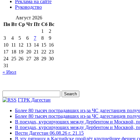
Реклама на сайте
Руководство
Август 2026
Пн
Вт
Ср
Чт
Пт
Сб
Вс
1
2
3
4
5
6
7
8
9
10
11
12
13
14
15
16
17
18
19
20
21
22
23
24
25
26
27
28
29
30
31
« Июл
ГТРК Дагестан
Более 80 тысяч пострадавших из-за ЧС дагестанцев полу
Более 80 тысяч пострадавших из-за ЧС дагестанцев полу
В поездах, курсирующих между Дербентом и Москвой, п
В поездах, курсирующих между Дербентом и Москвой, п
Вести Дагестан 06.08.26 г. 21.15
В эту пятницу в Каспийске пройдёт крупнейшее фешен с