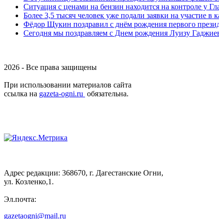
Ситуация с ценами на бензин находится на контроле у Г
Более 3,5 тысяч человек уже подали заявки на участие в
Фёдор Щукин поздравил с днём рождения первого прези
Сегодня мы поздравляем с Днем рождения Луизу Гаджие
2026 - Все права защищены
При использовании материалов сайта
ссылка на
gazeta-ogni.ru
обязательна.
Адрес редакции: 368670, г. Дагестанские Огни,
ул. Козленко,1.
Эл.почта:
gazetaogni@mail.ru