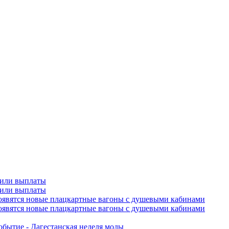
чили выплаты
чили выплаты
оявятся новые плацкартные вагоны с душевыми кабинами
оявятся новые плацкартные вагоны с душевыми кабинами
обытие - Дагестанская неделя моды