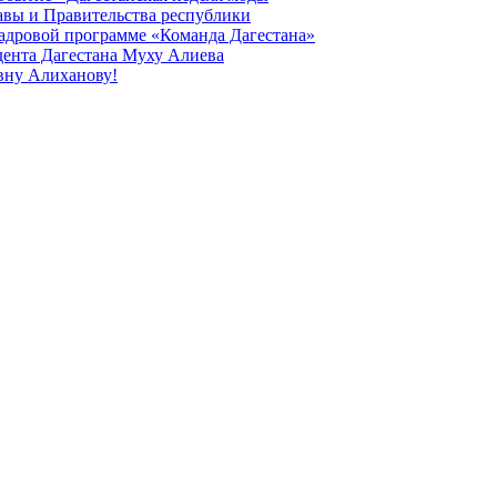
лавы и Правительства республики
 кадровой программе «Команда Дагестана»
дента Дагестана Муху Алиева
вну Алиханову!