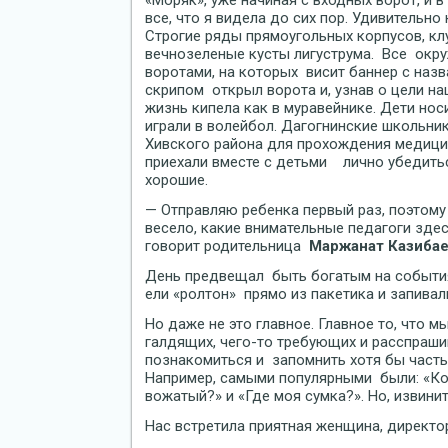
«Моряк», уже начиная с входных ворот, и
все, что я видела до сих пор. Удивительно
Строгие ряды прямоугольных корпусов, к
вечнозеленые кусты лигуструма. Все окр
воротами, на которых висит баннер с наз
скрипом открыл ворота и, узнав о цели на
жизнь кипела как в муравейнике. Дети носи
играли в волейбол. Дагогнинские школьник
Хивского района для прохождения медици
приехали вместе с детьми лично убедитьс
хорошие.
— Отправляю ребенка первый раз, поэтому 
весело, какие внимательные педагоги здес
говорит родительница
Маржанат Казибае
День предвещал быть богатым на события,
ели «ролтон» прямо из пакетика и запивал
Но даже не это главное. Главное то, что 
галдящих, чего-то требующих и расспраш
познакомиться и запомнить хотя бы часть
Например, самыми популярными были: «Ко
вожатый?» и «Где моя сумка?». Но, извинит
Нас встретила приятная женщина, директо