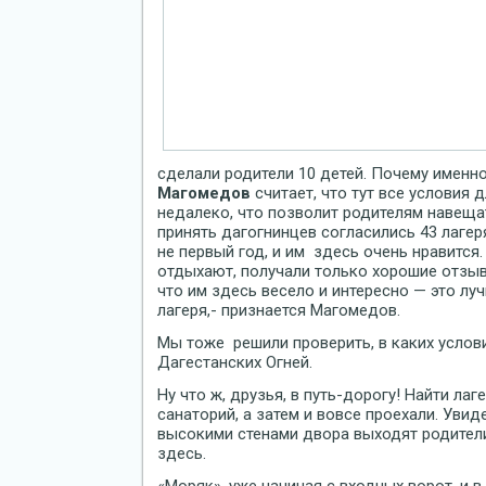
сделали родители 10 детей. Почему имен
Магомедов
считает, что тут все условия
недалеко, что позволит родителям навеща
принять дагогнинцев согласились 43 лагер
не первый год, и им здесь очень нравится.
отдыхают, получали только хорошие отзывы
что им здесь весело и интересно — это л
лагеря,- признается Магомедов.
Мы тоже решили проверить, в каких услови
Дагестанских Огней.
Ну что ж, друзья, в путь-дорогу! Найти ла
санаторий, а затем и вовсе проехали. Уви
высокими стенами двора выходят родители
здесь.