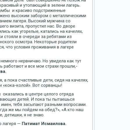
 в самом деле был совершенно не похож на
 красивый и утопающий в зелени лагерь.
лумбы и красиво подстриженные
ужено высоким забором с металлическими
ванием лагеря. Высокий мужчина со
шего визита, пропустил нас. Во дворе
лись как угорелые, катались на качелях,
и стояли в очереди за ребятами из
нского осмотра. Некоторые родители
я, что условия проживания в лагере
немного нервничаю. Но увидела как тут
ь работают и все мои страхи прошли,-
ва.
 а пока счастливые дети, сидя на качелях,
и «кока-колой». Вот сорванцы!
мы оказались в центре целого отряда
ивающих детей. И пока ты пытаешься
 имен, тебя засыпают разными вопросами.
гда же мы пойдем на обед?», «А кто наш
е, детишки, я не знаю.
р лагеря —
Патимат Исмаилова.