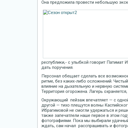
Она предложила провести небольшую экск
республики,- с улыбкой говорит Патимат 
дать поручения.
Персонал обещает сделать все возможное
ритме, без каких-либо осложнений. Чисты
влияние на дыхательную и нервную системы
Территория огорожена. Лагерь охраняется
Окружающий пейзаж впечатляет — с одной 
другой — тихо плещутся волны Каспийског
Ибрагимовой не смогли удержаться и реши
также запечатлели наше первое в этом го
фотографиями. Пока мы выбирали удачный 
ждать, сам начал расспрашивать и фотог