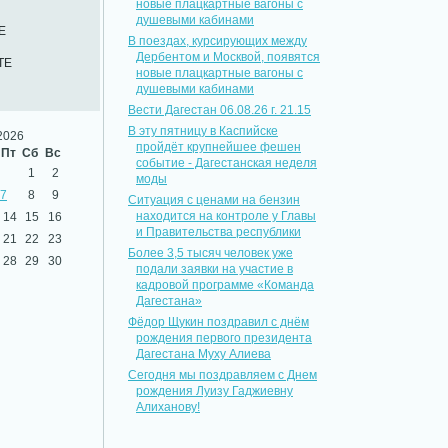
новые плацкартные вагоны с
душевыми кабинами
Е
В поездах, курсирующих между
Дербентом и Москвой, появятся
ТЕ
новые плацкартные вагоны с
душевыми кабинами
Вести Дагестан 06.08.26 г. 21.15
В эту пятницу в Каспийске
2026
пройдёт крупнейшее фешен
Пт
Сб
Вс
событие - Дагестанская неделя
1
2
моды
7
8
9
Ситуация с ценами на бензин
находится на контроле у Главы
14
15
16
и Правительства республики
21
22
23
Более 3,5 тысяч человек уже
28
29
30
подали заявки на участие в
кадровой программе «Команда
Дагестана»
Фёдор Щукин поздравил с днём
рождения первого президента
Дагестана Муху Алиева
Сегодня мы поздравляем с Днем
рождения Луизу Гаджиевну
Алиханову!