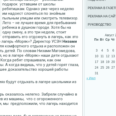
подарок уставшим от школы
РЕКЛАМА В ГАЗЕТ
ребятишкам. Однако уже через неделю
им надоест слоняться по знойным
РЕКЛАМА НА САЙ
пыльным улицам или смотреть телевизор.
Лето – не лучшее время для пребывания
РУКОВОДСТВО
ребенка в душном городе. Хотя бы на
одну смену, а это три недели, стоит
Август 
отправить его отдохнуть в лагерь, как это
Пн
Вт
Ср
Чт
но лагерь «Моряк»? Директор УСЗН
Низами
 для комфортного отдыха и расположен он
ть детей.
По словам Низами Магомедова,
3
4
5
6
я, но в лагере «Моряк» наши дети отдыхают
10
11
12
13
 Когда ребят спрашивали, как они
17
18
19
20
. А когда видишь, что у детей горят глаза,
24
25
26
27
учшее доказательство хорошей работы
31
« Июл
ях будут отдыхать в лагере школьники из
герь оказалось нелегко. Забрели случайно в
дев из машины, что с огороженного
, мы предположили, что лагерь находится