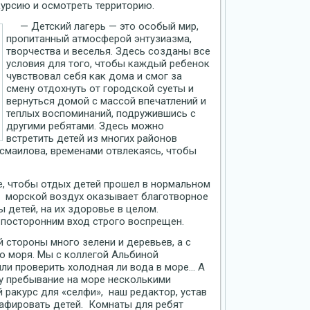
урсию и осмотреть территорию.
— Детский лагерь — это особый мир,
пропитанный атмосферой энтузиазма,
творчества и веселья. Здесь созданы все
условия для того, чтобы каждый ребенок
чувствовал себя как дома и смог за
смену отдохнуть от городской суеты и
вернуться домой с массой впечатлений и
теплых воспоминаний, подружившись с
другими ребятами. Здесь можно
встретить детей из многих районов
Исмаилова, временами отвлекаясь, чтобы
, чтобы отдых детей прошел в нормальном
й морской воздух оказывает благотворное
 детей, на их здоровье в целом.
, посторонним вход строго воспрещен.
стороны много зелени и деревьев, а с
о моря. Мы с коллегой Альбиной
ли проверить холодная ли вода в море… А
ду пребывание на море несколькими
ракурс для «селфи», наш редактор, устав
рафировать детей. Комнаты для ребят