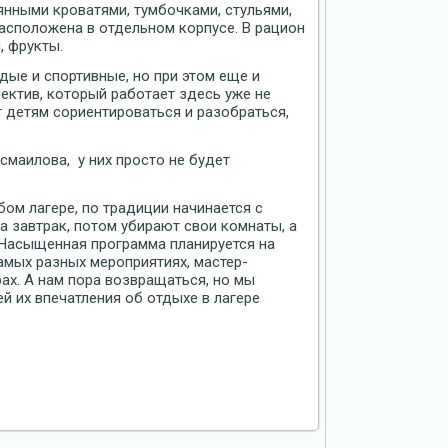
янными кроватями, тумбочками, стульями,
асположена в отдельном корпусе. В рацион
, фрукты.
дые и спортивные, но при этом еще и
ектив, который работает здесь уже не
т детям сориентироваться и разобраться,
Исмаилова, у них просто не будет
ом лагере, по традиции начинается с
а завтрак, потом убирают свои комнаты, а
 Насыщенная программа планируется на
амых разных мероприятиях, мастер-
рах. А нам пора возвращаться, но мы
ей их впечатления об отдыхе в лагере