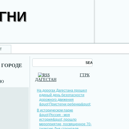
ОГНИ
Т
 ГОРОДЕ
ГТРК
ДАГЕСТАН
НЮ
На дорогах Дагестана прошел
единый день безопасности
дорожного движения
&quot;Пристегни ребенка&quot;
В историческом парке
&quot;Россия - моя
история&quot; прошло
мероприятие, посвященное 70-
тилетию Дня строителя