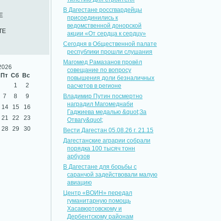
В Дагестане россгвардейцы
Е
присоединились к
ведомственной донорской
ТЕ
акции «От сердца к сердцу»
Сегодня в Общественной палате
республики прошли слушания
Магомед Рамазанов провёл
2026
совещание по вопросу
Пт
Сб
Вс
повышения доли безналичных
1
2
расчетов в регионе
7
8
9
Владимир Путин посмертно
наградил Магомеднаби
14
15
16
Гаджиева медалью &quot;За
21
22
23
Отвагу&quot;
28
29
30
Вести Дагестан 05.08.26 г. 21.15
Дагестанские аграрии собрали
порядка 100 тысяч тонн
арбузов
В Дагестане для борьбы с
саранчой задействовали малую
авиацию
Центр «ВОИН» передал
гуманитарную помощь
Хасавюртовскому и
Дербентскому районам