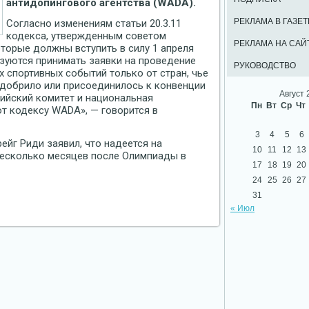
антидопингового агентства (WADA).
РЕКЛАМА В ГАЗЕТ
Согласно изменениям статьи 20.3.11
кодекса, утвержденным советом
РЕКЛАМА НА САЙ
оторые должны вступить в силу 1 апреля
зуются принимать заявки на проведение
РУКОВОДСТВО
 спортивных событий только от стран, чье
одобрило или присоединилось к конвенции
Август 
ийский комитет и национальная
Пн
Вт
Ср
Чт
т кодексу WADA», — говорится в
3
4
5
6
ейг Риди заявил, что надеется на
10
11
12
13
несколько месяцев после Олимпиады в
17
18
19
20
24
25
26
27
31
« Июл