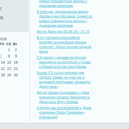
новые плацкартные вагоны с
душевыми кабинами
Е
В поездах, курсирующих между
Дербентом и Москвой, появятся
ТЕ
новые плацкартные вагоны с
душевыми кабинами
Вести Дагестан 06.08.26 г. 21.15
В эту пятницу в Каспийске
2026
пройдёт крупнейшее фешен
Пт
Сб
Вс
событие - Дагестанская неделя
1
2
моды
7
8
9
Ситуация с ценами на бензин
находится на контроле у Главы
14
15
16
и Правительства республики
21
22
23
Более 3,5 тысяч человек уже
28
29
30
подали заявки на участие в
кадровой программе «Команда
Дагестана»
Фёдор Щукин поздравил с днём
рождения первого президента
Дагестана Муху Алиева
Сегодня мы поздравляем с Днем
рождения Луизу Гаджиевну
Алиханову!