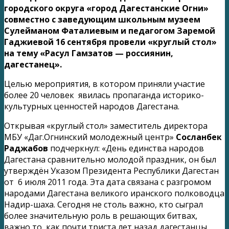
городского округа «город Дагестанские Огни»
совместно с заведующим школьным музеем
Сулейманом Фаталиевым и педагогом Заремой
Гаджиевой 16 сентября провели «круглый стол»
на тему «Расул Гамзатов — россиянин,
дагестанец».
Целью мероприятия, в котором приняли участие
более 20 человек явилась пропаганда историко-
культурных ценностей народов Дагестана.
Открывая «круглый стол» заместитель директора
МБУ «Даг.Огнинский молодежный центр»
Сосланбек
Раджабов
подчеркнул: «День единства народов
Дагестана сравнительно молодой праздник, он был
утверждён Указом Президента Республики Дагестан
от 6 июля 2011 года. Эта дата связана с разгромом
народами Дагестана великого иранского полководца
Надир-шаха.
Сегодня не столь важно, кто сыграл
более значительную роль в решающих битвах,
важно то, как почти триста лет назад дагестанцы,