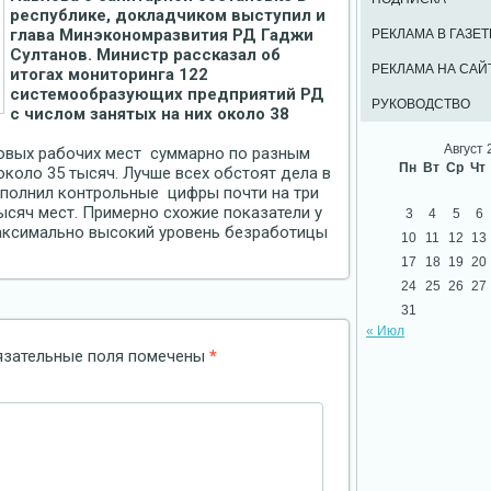
республике, докладчиком выступил и
глава Минэкономразвития РД Гаджи
РЕКЛАМА В ГАЗЕТ
Султанов. Министр рассказал об
РЕКЛАМА НА САЙ
итогах мониторинга 122
системообразующих предприятий РД
РУКОВОДСТВО
с числом занятых на них около 38
Август 
новых рабочих мест суммарно по разным
Пн
Вт
Ср
Чт
коло 35 тысяч. Лучше всех обстоят дела в
полнил контрольные цифры почти на три
тысяч мест. Примерно схожие показатели у
3
4
5
6
аксимально высокий уровень безработицы
10
11
12
13
17
18
19
20
24
25
26
27
31
« Июл
язательные поля помечены
*