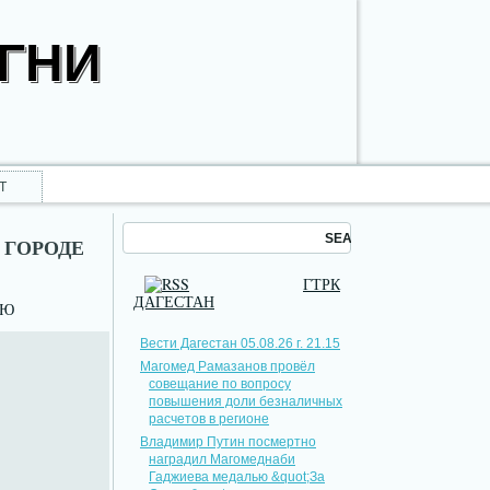
ОГНИ
Т
 ГОРОДЕ
ГТРК
ДАГЕСТАН
НЮ
Вести Дагестан 05.08.26 г. 21.15
Магомед Рамазанов провёл
совещание по вопросу
повышения доли безналичных
расчетов в регионе
Владимир Путин посмертно
наградил Магомеднаби
Гаджиева медалью &quot;За