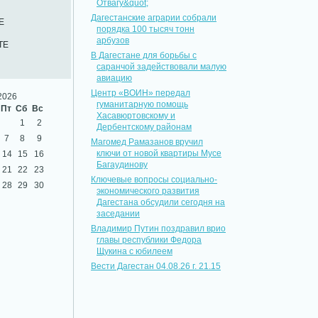
Отвагу&quot;
Дагестанские аграрии собрали
Е
порядка 100 тысяч тонн
арбузов
ТЕ
В Дагестане для борьбы с
саранчой задействовали малую
авиацию
Центр «ВОИН» передал
2026
гуманитарную помощь
Пт
Сб
Вс
Хасавюртовскому и
1
2
Дербентскому районам
7
8
9
Магомед Рамазанов вручил
ключи от новой квартиры Мусе
14
15
16
Багаудинову
21
22
23
Ключевые вопросы социально-
28
29
30
экономического развития
Дагестана обсудили сегодня на
заседании
Владимир Путин поздравил врио
главы республики Федора
Щукина с юбилеем
Вести Дагестан 04.08.26 г. 21.15