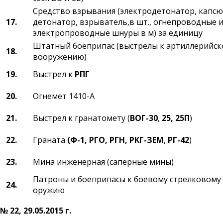
Средство взрывания (электродетонатор, капсю
17.
детонатор, взрыватель,в шт., огнепроводные 
электропроводные шнуры в м) за единицу
Штатный боеприпас (выстрелы к артиллерийск
18.
вооружению)
19.
Выстрел к
РПГ
20.
Огнемет 1410-А
21.
Выстрел к гранатомету (
ВОГ-30
,
25, 25П
)
22.
Граната
(Ф-1,
РГО, РГН, РКГ-ЗЕМ
,
РГ-42
)
23.
Мина инженерная (саперные мины)
Патроны и боеприпасы к боевому стрелковому
24.
оружию
№ 22, 29.05.2015 г.