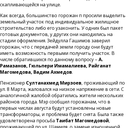
скапливающейся на улице.
Как всегда, большинство горожан п просили выделить
земельный участок под индивидуальное жилищное
строительство либо его узаконить. У одних был пакет
готовых документов, у других они находились на
стадии оформления. Зейдулла Гашимов заверил
горожан, что с передачей земли городу они будут
иметь возможность первыми получить участок. В
числе обратившихся по данному вопросу –
А.
Рамазанов, Гюльпери Имамалиева, Райганат
Магомедова, Вадим Ахмедов
.
Пенсионер
Султанахмед Мирзоев
, проживающий по
ул. 8 Марта, жаловался на низкое напряжение в сети. С
аналогичной жалобой обратились жители нескольких
районов города. Мэр сообщил горожанам, что в
первых числах августа будут установлены новые
трансформаторы, и проблема будет снята. Была также
удовлетворена просьба
Таибат Магомедовой
,
проживающей по ул. Шамиля, о замене изношенной