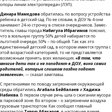
опоры линии электропередач (ЛЭП).
Динара Мамедова
обратилась по вопросу устройства
ребенка в детский сад. По ее словам, в ДОУ № 4 они
занимают 24-ю строчку в списке очередников. Замес-
титель главы города
Набигула Ибрагимов
пояснил,
что в ясельную группу 50% детей набирается по
льготной очереди, 50% – по общей. Так как это
единственный детский сад, в котором имеется группа с
этой возрастной категорией, то не представляется
возможным принять всех желающих.
«В том, что
многие дети так и не попадают в
ДОУ
, вина самих
родителей, которые слишком поздно подают
заявления»
, — сказал замглавы.
С претензиями по поводу загрязнения окружающей
среды обратились
Агабала Бейбалаев
и
Хадижа
Набиева
. В первом случае речь шла о сжигании мусора
в парковой зоне. Во втором – о загрязнении воздуха
грузовым транспортом. Как сообщил главный
архитектор
Тимур Абакаров
, в настоящее время