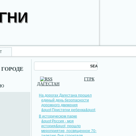
ОГНИ
Т
 ГОРОДЕ
ГТРК
ДАГЕСТАН
НЮ
На дорогах Дагестана прошел
единый день безопасности
дорожного движения
&quot;Пристегни ребенка&quot;
В историческом парке
&quot;Россия - моя
история&quot; прошло
мероприятие, посвященное 70-
тилетию Дня строителя