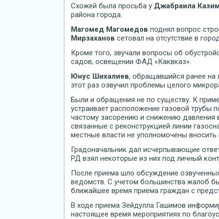
Схожей была просьба у
Джабраила Кази
района города.
Магомед Магомедов
поднял вопрос стро
Мирзаханов
сетовал на отсутствие в горо
Кроме того, звучали вопросы об обустройс
садов, освещении ФАД «Каквказ».
Юнус Шихалиев
, обращавшийся ранее на 
этот раз озвучил проблемы целого микрор
Были и обращения не по существу. К прим
устраивает расположение газовой трубы по
частому засорению и снижению давления в
связанные с реконструкцией линии газосн
местные власти не уполномочены вносить 
Градоначальник дал исчерпывающие ответ
РД взял некоторые из них под личный конт
После приема шло обсуждение озвученных
ведомств. С учетом большинства жалоб бы
ближайшее время приема граждан с предс
В ходе приема Зейдулла Гашимов информи
настоящее время мероприятиях по благоус