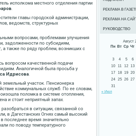
тель исполкома местного отделения партии
фаров
.
РЕКЛАМА В ГАЗЕТ
естители главы городской администрации,
РЕКЛАМА НА САЙ
лов, ведомств, структурных
РУКОВОДСТВО
ьными вопросами, проблемами улучшения
Август 
и, задолженности по субсидиям,
Пн
Вт
Ср
Чт
 а также по ряду проблем, возникших с
3
4
5
6
сь вопросом качественной подачи
10
11
12
13
идиям. Аналогичной была просьба у
17
18
19
20
са Идрисова
.
24
25
26
27
й земельный участок. Пенсионерка
31
ствие коммунальных служб. По ее словам,
« Июл
роизошла поломка в системе отопления,
ена и стоит неприятный запах.
 разобраться в ситуации, связанной со
ли, в Дагестанских Огнях самый высокий
о в последнее время значительно
вали по поводу температурного