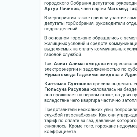
городского Собрания депутатов: руководи
Артур Лачинов
, член партии
Магомед Га
В мероприятии также приняли участие зам
депутаты горСобрания, руководители отде
подразделений.
В основном горожане обращались с земел
жилищных условий и средств коммуникаци
выделяемых на оплату коммунальных услуг,
газовой службой.
Так,
Асият Алимагомедова
интересовала
электроэнергии и задолженностью по субс
Нурмагомеда Гаджимагомедова
и
Идри
Кистаман Султанова
просила выделить е
Гюльсуна Расулова
жаловалась на бездей
она проживает на первом этаже, на днях п
вследствие чего квартира частично затопл
Представители нескольких улиц попросили
службой газоснабжения. Как они утвержда
тариф по оплате за газ, давление которог
снизилось. Кроме того, горожане недоуме
коэффициента.