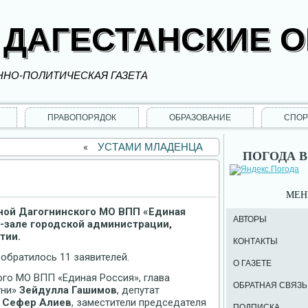
 ДАГЕСТАНСКИЕ 
НО-ПОЛИТИЧЕСКАЯ ГАЗЕТА
ПРАВОПОРЯДОК
ОБРАЗОВАНИЕ
СПОР
«
УСТАМИ МЛАДЕНЦА
ПОГОДА В
МЕ
ной Дагогнинского МО ВПП «Единая
АВТОРЫ
-зале городской администрации,
тии.
КОНТАКТЫ
обратилось 11 заявителей.
О ГАЗЕТЕ
го МО ВПП «Единая Россия», глава
ОБРАТНАЯ СВЯЗЬ
гни»
Зейдулла Гашимов
, депутат
н
Сефер Алиев
, заместители председателя
ПОДПИСКА