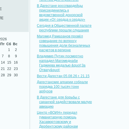
В Дагестане россгвардейцы
Е
присоединились к
ведомственной донорской
ТЕ
акции «От сердца к сердцу»
Сегодня в Общественной палате
республики прошли слушания
Магомед Рамазанов провёл
2026
совещание по вопросу
Пт
Сб
Вс
повышения доли безналичных
1
2
расчетов в регионе
7
8
9
Владимир Путин посмертно
наградил Магомеднаби
14
15
16
Гаджиева медалью &quot;За
21
22
23
Отвагу&quot;
28
29
30
Вести Дагестан 05.08.26 г. 21.15
Дагестанские аграрии собрали
порядка 100 тысяч тонн
арбузов
В Дагестане для борьбы с
саранчой задействовали малую
авиацию
Центр «ВОИН» передал
гуманитарную помощь
Хасавюртовскому и
Дербентскому районам