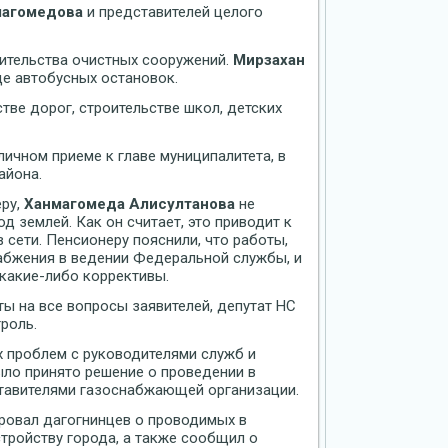
магомедова
и представителей целого
ительства очистных сооружений.
Мирзахан
де автобусных остановок.
тве дорог, строительстве школ, детских
личном приеме к главе муниципалитета, в
айона.
еру,
Ханмагомеда Алисултанова
не
д землей. Как он считает, это приводит к
 сети. Пенсионеру пояснили, что работы,
абжения в ведении Федеральной службы, и
какие-либо коррективы.
ы на все вопросы заявителей, депутат НС
роль.
 проблем с руководителями служб и
ло принято решение о проведении в
тавителями газоснабжающей организации.
ровал дагогнинцев о проводимых в
тройству города, а также сообщил о