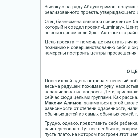
Высокую награду Абдулкеримов получил 
реализованного проекта, утверждающего ш
Отец бизнесмена является президентом б
который и создал проект «Luminary». Цент
высокогорном селе Хрюг Ахтынского райо
Цель проекта — помочь детям стать личн
познанию и совершенствованию себя и ок
намерены построить центры просвещения в
О Ц
Посетителей здесь встречает веселый роб
весьма радушен: пожимает руку, насвистыв
незамысловатые вопросы. Дети, приезжающи
сейчас сюда целыми группами. Как расск
Максим Алимов
, заниматься в этой школ
зависимости от степени одаренности, нали
обычных детей из самых обычных семей, г
Трудно, однако, представить себе ребенка
заинтересовало. Тут все необычно, совре
пусть плато, на котором построен этот це