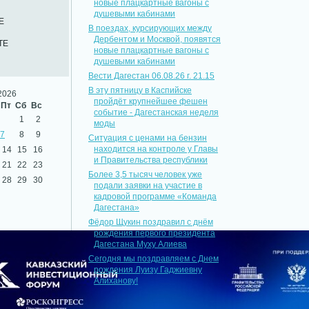
новые плацкартные вагоны с
душевыми кабинами
Е
В поездах, курсирующих между
Дербентом и Москвой, появятся
ТЕ
новые плацкартные вагоны с
душевыми кабинами
Вести Дагестан 06.08.26 г. 21.15
В эту пятницу в Каспийске
2026
пройдёт крупнейшее фешен
Пт
Сб
Вс
событие - Дагестанская неделя
1
2
моды
7
8
9
Ситуация с ценами на бензин
находится на контроле у Главы
14
15
16
и Правительства республики
21
22
23
Более 3,5 тысяч человек уже
28
29
30
подали заявки на участие в
кадровой программе «Команда
Дагестана»
Фёдор Щукин поздравил с днём
рождения первого президента
Дагестана Муху Алиева
Сегодня мы поздравляем с Днем
рождения Луизу Гаджиевну
Алиханову!