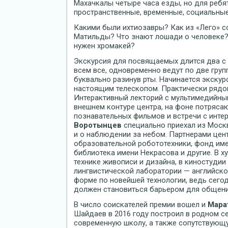
Махачкалы четыре часа езды, но для ребя
пространственные, временные, социальные
Какими были ихтиозавры? Как из «Лего» с
Матильды? Что знают лошади о человеке?
нужен хромакей?
Экскурсия для посвящаемых длится два с 
всем все, одновременно ведут по две групп
буквально разинув рты. Начинается экску
настоящим телескопом. Практически рядо
Интерактивный лекторий с мультимедийн
внешнем контуре центра, на фоне потряс
познавательных фильмов и встречи с инте
Воротынцев
специально приехал из Моск
и о наблюдении за небом. Партнерами цен
образовательной робототехники, фонд им
библиотека имени Некрасова и другие. В 
технике живописи и дизайна, в киностудии
лингвистической лаборатории — английско
форме по новейшей технологии, ведь сегод
должен становиться барьером для общения
В число соискателей премии вошел и
Мара
Шайдаев в 2016 году построил в родном с
современную школу, а также сопутствующ