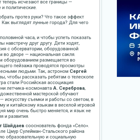
т теперь исчезают все границы —
 и политические.
обрать протез руки? Что такое эффект
 Как выглядят лунные города? Для чего
половиной часа, и чтобы успеть показать
ы навстречу друг другу. Дети ходят,
рсия с обсерватории, оборудованной
м во дворе — национальная сакля.
ым оборудованием размещается во
ающего пейзажа проводятся просмотры
ресными людьми. Так, астроном
Сергей
вы, чтобы рассказать ребятам о телескопе
тра стали Российская ассоциация
ени летчика-космонавта
А. Сереброва
,
художественной мастерской обучают
 — искусству съемки и работы со светом, в
му и китайскому языкам в веселой игровой
ня мир очень быстро меняется, и язык не
 и развития.
т Шайдаев
сооснователь фонда «Село».
еле Цмур Сулейман-Стальского района
ую образовательную и социальную