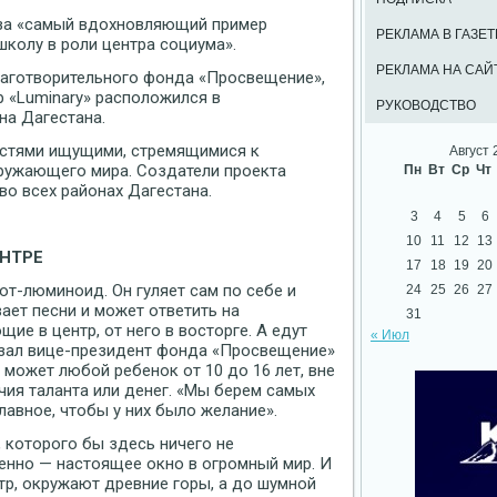
за «самый вдохновляющий пример
РЕКЛАМА В ГАЗЕТ
колу в роли центра социума».
РЕКЛАМА НА САЙ
лаготворительного фонда «Просвещение»,
р «Luminary» расположился в
РУКОВОДСТВО
на Дагестана.
остями ищущими, стремящимися к
Август 
ружающего мира. Создатели проекта
Пн
Вт
Ср
Чт
о всех районах Дагестана.
3
4
5
6
10
11
12
13
ЕНТРЕ
17
18
19
20
от-люминоид. Он гуляет сам по себе и
24
25
26
27
ает песни и может ответить на
31
е в центр, от него в восторге. А едут
« Июл
азал вице-президент фонда «Просвещение»
е может любой ребенок от 10 до 16 лет, вне
чия таланта или денег. «Мы берем самых
лавное, чтобы у них было желание».
, которого бы здесь ничего не
менно — настоящее окно в огромный мир. И
нтр, окружают древние горы, а до шумной