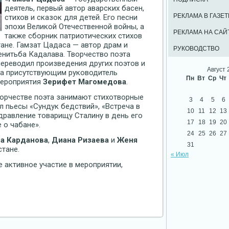
деятель, первый автор аварских басен,
РЕКЛАМА В ГАЗЕТ
стихов и сказок для детей. Его песни
эпохи Великой Отечественной войны, а
РЕКЛАМА НА САЙ
также сборник патриотических стихов
тане. Гамзат Цадаса — автор драм и
РУКОВОДСТВО
енитьба Кадалава. Творчество поэта
ереводил произведения других поэтов и
Август 
ла присутствующим руководитель
Пн
Вт
Ср
Чт
мероприятия
Зерифет Магомедова
.
творчестве поэта занимают стихотворные
3
4
5
6
л пьесы «Сундук бедствий», «Встреча в
10
11
12
13
дравление товарищу Сталину в день его
17
18
19
20
 о чабане».
24
25
26
27
а Карданова
,
Диана Ризаева
и
Женя
31
стане.
« Июл
 активное участие в мероприятии,