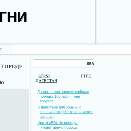
ОГНИ
Т
 ГОРОДЕ
ГТРК
ДАГЕСТАН
НЮ
Дагестанские аграрии собрали
порядка 100 тысяч тонн
арбузов
В Дагестане для борьбы с
саранчой задействовали малую
авиацию
Центр «ВОИН» передал
гуманитарную помощь