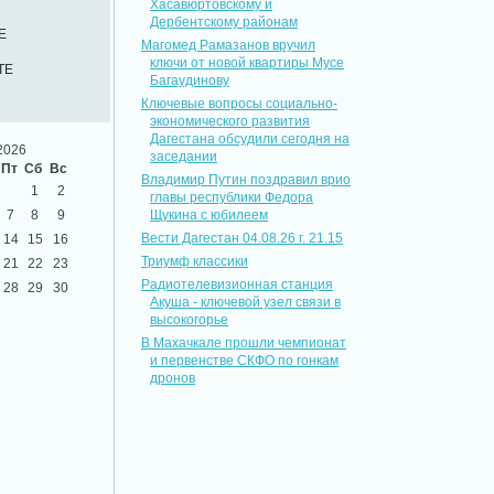
Хасавюртовскому и
Дербентскому районам
Е
Магомед Рамазанов вручил
ключи от новой квартиры Мусе
ТЕ
Багаудинову
Ключевые вопросы социально-
экономического развития
Дагестана обсудили сегодня на
2026
заседании
Пт
Сб
Вс
Владимир Путин поздравил врио
1
2
главы республики Федора
7
8
9
Щукина с юбилеем
Вести Дагестан 04.08.26 г. 21.15
14
15
16
Триумф классики
21
22
23
Радиотелевизионная станция
28
29
30
Акуша - ключевой узел связи в
высокогорье
В Махачкале прошли чемпионат
и первенстве СКФО по гонкам
дронов