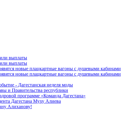
чили выплаты
чили выплаты
оявятся новые плацкартные вагоны с душевыми кабинами
оявятся новые плацкартные вагоны с душевыми кабинами
обытие - Дагестанская неделя моды
лавы и Правительства республики
 кадровой программе «Команда Дагестана»
дента Дагестана Муху Алиева
вну Алиханову!