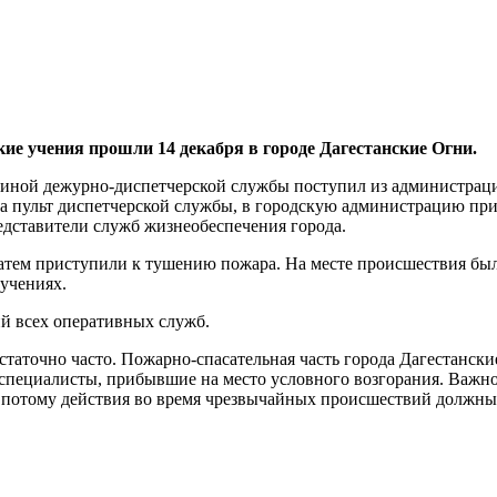
ие учения прошли 14 декабря в городе Дагестанские Огни.
диной дежурно-диспетчерской службы поступил из администраци
 на пульт диспетчерской службы, в городскую администрацию
едставители служб жизнеобеспечения города.
 затем приступили к тушению пожара. На месте происшествия б
учениях.
й всех оперативных служб.
статочно часто. Пожарно-спасательная часть города Дагестанс
специалисты, прибывшие на место условного возгорания. Важн
 потому действия во время чрезвычайных происшествий должны 