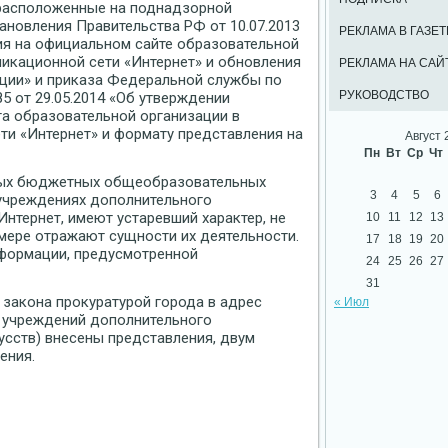
 расположенные на поднадзорной
ановления Правительства РФ от 10.07.2013
РЕКЛАМА В ГАЗЕТ
я на официальном сайте образовательной
икационной сети «Интернет» и обновления
РЕКЛАМА НА САЙ
ции» и приказа Федеральной службы по
РУКОВОДСТВО
5 от 29.05.2014 «Об утверждении
та образовательной организации в
и «Интернет» и формату представления на
Август 
Пн
Вт
Ср
Чт
ьных бюджетных общеобразовательных
3
4
5
6
учреждениях дополнительного
нтернет, имеют устаревший характер, не
10
11
12
13
 мере отражают сущности их деятельности.
17
18
19
20
нформации, предусмотренной
24
25
26
27
31
 закона прокуратурой города в адрес
« Июл
4 учреждений дополнительного
усств) внесены представления, двум
ения.