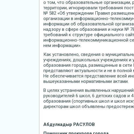
о том, что образовательные организации,
территории, игнорировали требования пост
№ 582 «Об утверждении Правил размещени
организации в информационно-телекоммун
информации об образовательной организа
надзору в сфере образования и науки № 78
требований к структуре официального сай
информационно-телекоммуникационной сет
нем информации».
Как установлено, сведения о муниципал
учреждениях, дошкольных учреждениях и 
образования города, размещенные в сети И
представляют актуальности и не в полной
Не обеспечивается представление всей и
вышеуказанными нормативными актами.
В целях устранения выявленных нарушений
руководителей 6 школ, 6 детских садов и 
образования (спортивных школ и школ иск
директорам школ объявлены предостереж
Абдулкадыр РАСУЛОВ
Помощник прокурора города