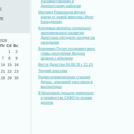
Хасавюртовскому и
Дербентскому районам
Е
Магомед Рамазанов вручил
ключи от новой квартиры Мусе
ТЕ
Багаудинову
Ключевые вопросы социально-
экономического развития
Дагестана обсудили сегодня на
2026
заседании
Пт
Сб
Вс
Владимир Путин поздравил врио
1
2
главы республики Федора
7
8
9
Щукина с юбилеем
Вести Дагестан 04.08.26 г. 21.15
14
15
16
Триумф классики
21
22
23
Радиотелевизионная станция
28
29
30
Акуша - ключевой узел связи в
высокогорье
В Махачкале прошли чемпионат
и первенстве СКФО по гонкам
дронов