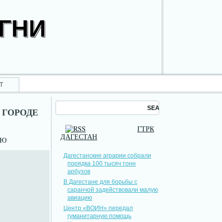
ОГНИ
Т
 ГОРОДЕ
ГТРК
ДАГЕСТАН
НЮ
Дагестанские аграрии собрали
порядка 100 тысяч тонн
арбузов
В Дагестане для борьбы с
саранчой задействовали малую
авиацию
Центр «ВОИН» передал
гуманитарную помощь