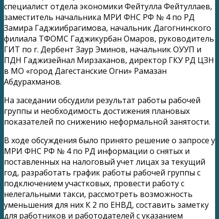
специалист отдела экономики Фейтулла Фейтуллаев,
заместитель начальника МРИ ФНС РФ № 4 по РД
Замира Гаджиибрагимова, начальник Дагогнинского
филиала ТФОМС Гаджикурбан Омаров, руководитель
ГИТ по г. Дербент Заур Эминов, начальник ОУУП и
ПДН Гаджизейнал Мирзаханов, директор ГКУ РД ЦЗН
в МО «город Дагестанские Огни» Рамазан
Абдурахманов.
На заседании обсудили результат работы рабочей
группы и необходимость достижения плановых
показателей по снижению неформальной занятости.
В ходе обсуждения было принято решение о запросе у
МРИ ФНС РФ № 4 по РД информации о снятых и
поставленных на налоговый учет лицах за текущий
год, разработать график работы рабочей группы с
подключением участковых, провести работу с
нелегальными такси, рассмотреть возможность
уменьшения для них К 2 по ЕНВД, составить заметку
для работников и работодателей с указанием