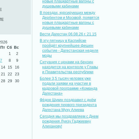
новые плацкартные вагоны с
душевыми кабинами
Е
В поездах, курсирующих между
Дербентом и Москвой, появятся
ТЕ
новые плацкартные вагоны с
душевыми кабинами
Вести Дагестан 06.08.26 г. 21.15
В эту пятницу в Каспийске
2026
пройдёт крупнейшее фешен
Пт
Сб
Вс
событие - Дагестанская неделя
1
2
моды
7
8
9
Ситуация с ценами на бензин
находится на контроле у Главы
14
15
16
и Правительства республики
21
22
23
Более 3,5 тысяч человек уже
28
29
30
подали заявки на участие в
кадровой программе «Команда
Дагестана»
Фёдор Щукин поздравил с днём
рождения первого президента
Дагестана Муху Алиева
Сегодня мы поздравляем с Днем
рождения Луизу Гаджиевну
Алиханову!