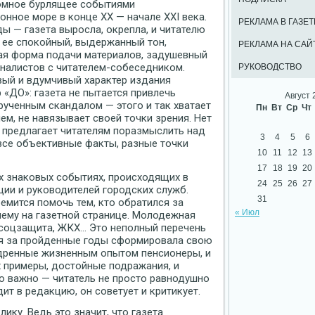
ромное бурлящее событиями
нное море в конце XX — начале XXI века.
РЕКЛАМА В ГАЗЕТ
ы — газета выросла, окрепла, и читателю
ее спокойный, выдержанный тон,
РЕКЛАМА НА САЙ
ая форма подачи материалов, задушевный
налистов с читателем-собеседником.
РУКОВОДСТВО
ый и вдумчивый характер издания
 «ДО»: газета не пытается привлечь
Август 
ученным скандалом — этого и так хватает
Пн
Вт
Ср
Чт
ем, не навязывает своей точки зрения. Нет
» предлагает читателям поразмыслить над
3
4
5
6
все объективные факты, разные точки
10
11
12
13
17
18
19
20
х знаковых событиях, происходящих в
24
25
26
27
ции и руководителей городских служб.
31
емится помочь тем, кто обратился за
« Июл
ему на газетной странице. Молодежная
, соцзащита, ЖКХ… Это неполный перечень
ая за пройденные годы сформировала свою
дренные жизненным опытом пенсионеры, и
х примеры, достойные подражания, и
о важно — читатель не просто равнодушно
ит в редакцию, он советует и критикует.
ику. Ведь это значит, что газета