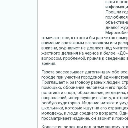
шаги в ог
информацио
Прошли год
полюбился 
объективн
диалог жур
Миролюбив
отмечают все, кто хотя бы раз читал номер
внимание эпатажным заголовком или раскр
в жизни, журналист не довлеет над читател
жесткого деления на черное и белое. «ДО
вопросом, проблемой, приняв к сведению 
зрения.
Газета рассказывает дагогнинцам обо все
городе при участии городской администра
Приглашает к разговору разных людей, стр
помощью, обозначив человека и его пробл
политика и спорт, образование, медицина
направлений, интересующих газету, котор
особую аудиторию. Издание читают и уму
школьники, которые ищут на его страница
молодежь, и люди среднего возраста. Одн
просматривает издание, он звонит и приход
Коллектив редакции рад этому живому откл