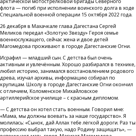
арктической мотострелковой бригады Северного
флота — погиб при исполнении воинского долга в ходе
Специальной военной операции 15 октября 2022 года.
26 декабря в Махачкале глава Дагестана Сергей
Меликов передал «Золотую Звезду» Героя семье
военнослужащего, сейчас жена и двое детей
Магомедова проживают в городе Дагестанские Огни.
Исрафил — младший сын. С детства был очень
активным и увлечённым. Хорошо разбирался в технике,
любил историю, занимался восстановлением родового
древа, изучал архивы, информацию собирал по
крупицам. Школу в городе Дагестанские Огни окончил
с отличием, Коломенское Михайловское
артиллерийское училище – с красным дипломом.
— С детства он хотел стать военным. Говорил мне:
«Мама, мы должны воевать за наше государство». Я
молилась: «Сынок, дай Аллах тебе лёгкой дороги. Раз ты
профессию выбрал такую, надо Родину защищать», —