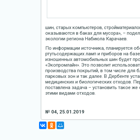
шин, старых компьютеров, стройматериало
оказываются в баках для мусора», – поде
экологии региона Набиюла Карачаев.
По информации источника, планируется об
ртутьсодержащих ламп и приборов на баз
изношенных автомобильных шин будет про
«Экопромлайн». Это позволит использоват
производства покрытий, в том числе для 
парковых зон и так далее. В Дербенте ус
медицинских и биологических отходов. П
поставлена задача – установить такое же
этими видами отходов.
№ 04, 25.01.2019