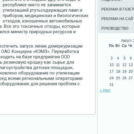
республике никто не занимается
РЕКЛАМА В ГАЗЕТ
утилизацией ртутьсодержащих ламп и
приборов, медицинских и биологических
РЕКЛАМА НА САЙ
отходов, изношенных автомобильных
в. Все это токсичные отходы, которые
РУКОВОДСТВО
лился министр природных ресурсов и
Август 
еспечить запуск линии демеркуризации
Пн
Вт
Ср
Чт
е ОАО Концерна «КЭМЗ». Переработка
ходить на базе предприятия ООО
3
4
5
6
ь резиновую крошку как сырье для
10
11
12
13
благоустройства детских площадок,
17
18
19
20
тановлено оборудование по утилизации
еред всеми региональными операторами
24
25
26
27
 оборудование для решения проблем с
31
« Июл