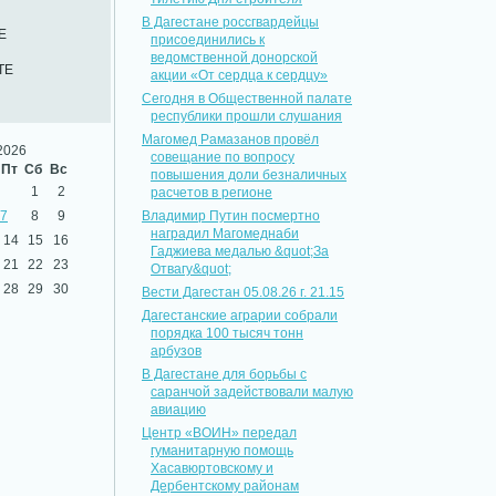
В Дагестане россгвардейцы
Е
присоединились к
ведомственной донорской
ТЕ
акции «От сердца к сердцу»
Сегодня в Общественной палате
республики прошли слушания
Магомед Рамазанов провёл
2026
совещание по вопросу
Пт
Сб
Вс
повышения доли безналичных
1
2
расчетов в регионе
7
8
9
Владимир Путин посмертно
наградил Магомеднаби
14
15
16
Гаджиева медалью &quot;За
21
22
23
Отвагу&quot;
28
29
30
Вести Дагестан 05.08.26 г. 21.15
Дагестанские аграрии собрали
порядка 100 тысяч тонн
арбузов
В Дагестане для борьбы с
саранчой задействовали малую
авиацию
Центр «ВОИН» передал
гуманитарную помощь
Хасавюртовскому и
Дербентскому районам