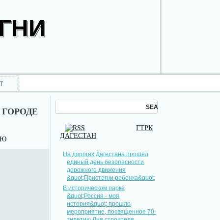
ОГНИ
Т
 ГОРОДЕ
ГТРК
ДАГЕСТАН
НЮ
На дорогах Дагестана прошел
единый день безопасности
дорожного движения
&quot;Пристегни ребенка&quot;
В историческом парке
&quot;Россия - моя
история&quot; прошло
мероприятие, посвященное 70-
тилетию Дня строителя