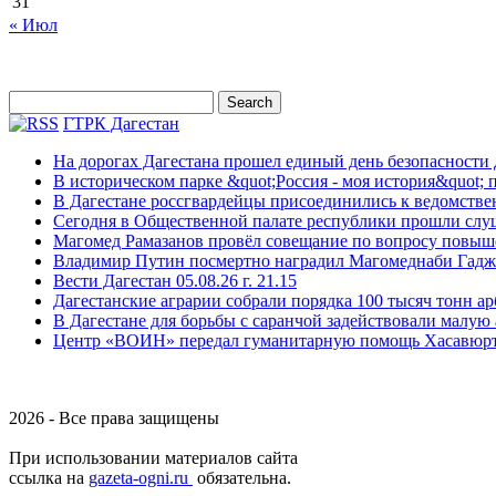
31
« Июл
ГТРК Дагестан
На дорогах Дагестана прошел единый день безопасности
В историческом парке &quot;Россия - моя история&quot;
В Дагестане россгвардейцы присоединились к ведомстве
Сегодня в Общественной палате республики прошли слу
Магомед Рамазанов провёл совещание по вопросу повыше
Владимир Путин посмертно наградил Магомеднаби Гаджи
Вести Дагестан 05.08.26 г. 21.15
Дагестанские аграрии собрали порядка 100 тысяч тонн ар
В Дагестане для борьбы с саранчой задействовали малую
Центр «ВОИН» передал гуманитарную помощь Хасавюрт
2026 - Все права защищены
При использовании материалов сайта
ссылка на
gazeta-ogni.ru
обязательна.