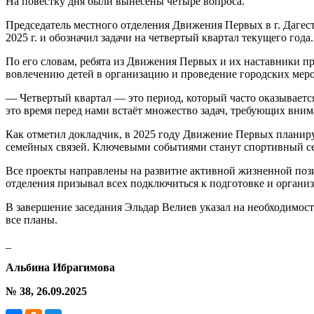
На повестку дня были вынесены четыре вопроса.
Председатель местного отделения Движения Первых в г. Дагес
2025 г. и обозначил задачи на четвертый квартал текущего года.
По его словам, ребята из Движения Первых и их наставники 
вовлечению детей в организацию и проведение городских мер
— Четвертый квартал — это период, который часто оказывается
это время перед нами встаёт множество задач, требующих вним
Как отметил докладчик, в 2025 году Движение Первых планир
семейных связей. Ключевыми событиями станут спортивный с
Все проекты направлены на развитие активной жизненной поз
отделения призывал всех подключиться к подготовке и органи
В завершение заседания Эльдар Велиев указал на необходимост
все планы.
_
Альбина Ибрагимова
№ 38, 26.09.2025