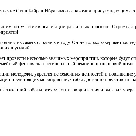
танские Огни Байран Ибрагимов ознакомил присутствующих с от
принимают участие в реализации различных проектов. Огромная
оприятий.
 одним из самых сложных в году. Он не только завершает календ
ания и усилий.
ует провести несколько значимых мероприятий, которые будут 
емейный фестиваль и региональный чемпионат по первой помо
иции молодежи, укрепление семейных ценностей и повышение у
зации предстоящих мероприятий, чтобы достойно представить н
ь слаженной работы всех участников движения и выразил уверен