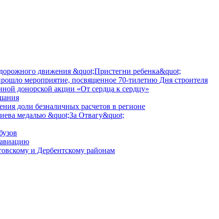
 дорожного движения &quot;Пристегни ребенка&quot;
 прошло мероприятие, посвященное 70-тилетию Дня строителя
нной донорской акции «От сердца к сердцу»
шания
ния доли безналичных расчетов в регионе
ева медалью &quot;За Отвагу&quot;
бузов
 авиацию
овскому и Дербентскому районам