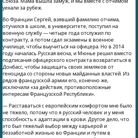
Союза. Мама вышла замуж, и мы вместе с отчимом
уехали за рубеж.
Во Франции Сергей, взявший фамилию отчима,
отучился в школе, в университете, поступил на
военную службу — четыре года отслужил по
контракту, а потом сдал экзамены в военное
училище, чтобы выучиться на офицера. Но в 2014
году началась Русская весна, и Мюнье решил вместо
подписания офицерского контракта возвратиться в
Донбасс, чтобы защищать своих земляков от
геноцида со стороны новых майданных властей. Из
рядов французской армии его, конечно же,
исключили «за действия, противоположные
интересам Французской Республики».
— Расставаться с европейским комфортом мне было
не тяжело, потому что я русский человек и у меня
способность к адаптации в крови. Другое дело, что
это был тяжелый выбор между карьерой и
беззаботной жизнью во Франции и путем в