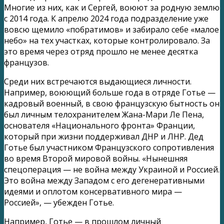
Многие из них, как и Сергей, воюют за родную землю
с 2014 года. К апрелю 2024 года подразделение уже
вовсю щемило «побратимов» и забирало себе «малое
небо» на тех участках, которые контролировало. За
это время через отряд прошло не менее десятка
французов.
Среди них встречаются выдающиеся личности.
Например, воюющий больше года в отряде Готье —
кадровый военный, в свою французскую бытность он
был личным телохранителем Жана-Мари Ле Пена,
основателя «Национального фронта» Франции,
который при жизни поддерживал ДНР и ЛНР. Дед
Готье был участником Французского сопротивления
во время Второй мировой войны. «Нынешняя
спецоперация — не война между Украиной и Россией.
Это война между Западом с его дегенеративными
идеями и оплотом консервативного мира —
Россией», — убежден Готье.
Например, Готье — в прошлом личный