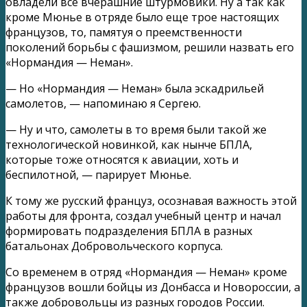
овладели все вчерашние штурмовики. Ну а так как
кроме Мюнье в отряде было еще трое настоящих
французов, то, памятуя о преемственности
поколений борьбы с фашизмом, решили назвать его
«Нормандия — Неман».
— Но «Нормандия — Неман» была эскадрильей
самолетов, — напоминаю я Сергею.
— Ну и что, самолеты в то время были такой же
технологической новинкой, как нынче БПЛА,
которые тоже относятся к авиации, хоть и
беспилотной, — парирует Мюнье.
К тому же русский француз, осознавая важность этой
работы для фронта, создал учебный центр и начал
формировать подразделения БПЛА в разных
батальонах Добровольческого корпуса.
Со временем в отряд «Нормандия — Неман» кроме
французов вошли бойцы из Донбасса и Новороссии, а
также добровольцы из разных городов России.