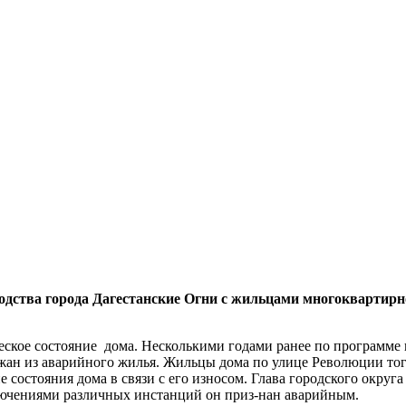
одства города Дагестанские Огни с жильцами многоквартирно
ское состояние дома. Несколькими годами ранее по программе п
ожан из аварийного жилья. Жильцы дома по улице Революции тогд
 состояния дома в связи с его износом. Глава городского округ
ключениями различных инстанций он приз-нан аварийным.