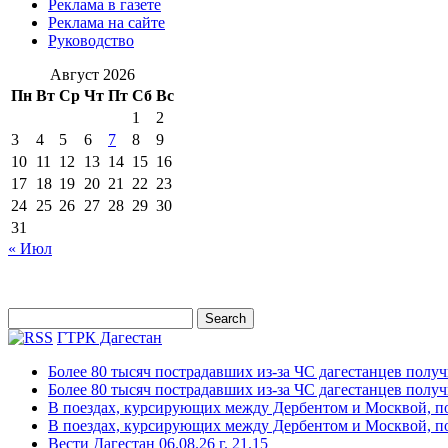
Реклама в газете
Реклама на сайте
Руководство
Август 2026
Пн
Вт
Ср
Чт
Пт
Сб
Вс
1
2
3
4
5
6
7
8
9
10
11
12
13
14
15
16
17
18
19
20
21
22
23
24
25
26
27
28
29
30
31
« Июл
ГТРК Дагестан
Более 80 тысяч пострадавших из-за ЧС дагестанцев полу
Более 80 тысяч пострадавших из-за ЧС дагестанцев полу
В поездах, курсирующих между Дербентом и Москвой, п
В поездах, курсирующих между Дербентом и Москвой, п
Вести Дагестан 06.08.26 г. 21.15