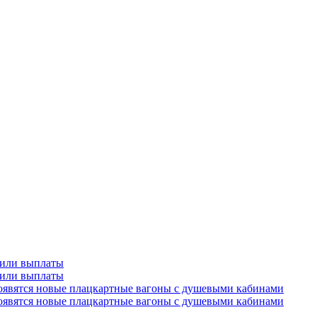
чили выплаты
чили выплаты
оявятся новые плацкартные вагоны с душевыми кабинами
оявятся новые плацкартные вагоны с душевыми кабинами