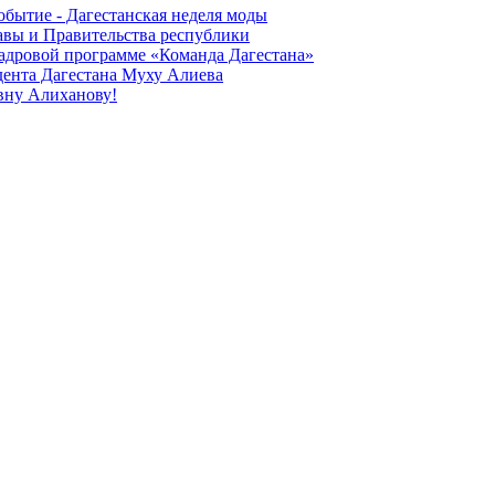
обытие - Дагестанская неделя моды
лавы и Правительства республики
 кадровой программе «Команда Дагестана»
дента Дагестана Муху Алиева
вну Алиханову!