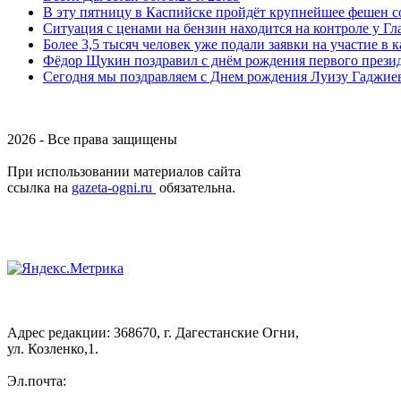
В эту пятницу в Каспийске пройдёт крупнейшее фешен с
Ситуация с ценами на бензин находится на контроле у Г
Более 3,5 тысяч человек уже подали заявки на участие в
Фёдор Щукин поздравил с днём рождения первого прези
Сегодня мы поздравляем с Днем рождения Луизу Гаджие
2026 - Все права защищены
При использовании материалов сайта
ссылка на
gazeta-ogni.ru
обязательна.
Адрес редакции: 368670, г. Дагестанские Огни,
ул. Козленко,1.
Эл.почта: