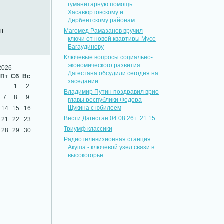
гуманитарную помощь
Хасавюртовскому и
Е
Дербентскому районам
Магомед Рамазанов вручил
ТЕ
ключи от новой квартиры Мусе
Багаудинову
Ключевые вопросы социально-
экономического развития
2026
Дагестана обсудили сегодня на
Пт
Сб
Вс
заседании
1
2
Владимир Путин поздравил врио
7
8
9
главы республики Федора
Щукина с юбилеем
14
15
16
Вести Дагестан 04.08.26 г. 21.15
21
22
23
Триумф классики
28
29
30
Радиотелевизионная станция
Акуша - ключевой узел связи в
высокогорье