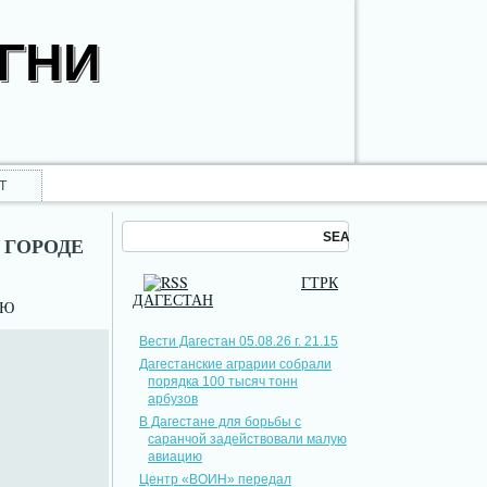
ОГНИ
Т
 ГОРОДЕ
ГТРК
ДАГЕСТАН
НЮ
Вести Дагестан 05.08.26 г. 21.15
Дагестанские аграрии собрали
порядка 100 тысяч тонн
арбузов
В Дагестане для борьбы с
саранчой задействовали малую
авиацию
Центр «ВОИН» передал