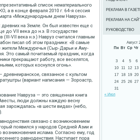
репрезентативный список нематериального
РЕКЛАМА В ГАЗЕТ
, а в конце февраля 2010 г. 64-я сессия
марта «Международным днем Навруза».
РЕКЛАМА НА САЙ
 древних на Земле. Он был известен еще с
РУКОВОДСТВО
 до VII века до н.э. В государстве
 (III‑VII века н.э.) Навруз считался главным
абон писал об этом празднике: «В самые
Август 
е жители Междуречья (Сыр-Дарьи и Аму-
Пн
Вт
Ср
Чт
ня. Это самый почитаемый праздник, когда
ники прекращают работу, все веселятся,
3
4
5
6
ньями, которых коснулся огонь».
10
11
12
13
— древнеиранское, связанное с культом
17
18
19
20
ратуштры (вариант написания — Зороастр,
24
25
26
27
31
нование Навруза — это священная книга
« Июл
 Авесты, люди должны каждую весну
ая зарождалась «в шести видах» (небо,
.
авноденствия связано с возникновением
торый появился у народов Средней Азии и
 возникновения ислама. Согласно ему, год
весеннего равноденствия. Наступает пора