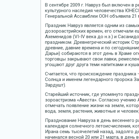
В сентябре 2009 г. Навруз был включен в 
культурного наследия человечества ЮНЕСКО
Генеральной Ассамблеи ООН объявила 21 
Праздник Навруз является одним из самых
дозороастрийских времен, его отмечали еще
Ахеменидов (VI-IV века до н.э.) и Сасанидов
праздником. Древнегреческий историк Стр
древние, давние времена и по сегодняшни
Дарьи) собираются в этот день в Храме ог
торговцы закрывают свои лавки, ремеслен
угощают друг друга теми напитками и куша
Считается, что происхождение праздника 
Солнца и именем легендарного пророка За
Зардушт).
Старейший источник, где упомянуто празд
зороастризма «Авеста». Согласно учению
отмечать появление жизни на земле, котор
вода, земля, растения, животные и человек)
Празднование Навруза в день весеннего р
календаря солнечного летоисчисления, ко
Ирана семь тысячелетий назад, задолго до
начинался весной 20 или 21 марта, в день 