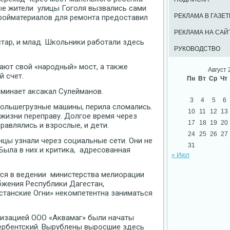
ые жители улицы Гоголя вызвались сами
РЕКЛАМА В ГАЗЕТ
тройматериалов для ремонта предоставил
РЕКЛАМА НА САЙ
стар, и млад. Школьники работали здесь
РУКОВОДСТВО
ают свой «народный» мост, а также
Август 
й счет.
Пн
Вт
Ср
Чт
оминает аксакал Сулейманов.
3
4
5
6
 большегрузные машины, перила сломались.
10
11
12
13
 жизни переправу. Долгое время через
17
18
19
20
равлялись и взрослые, и дети.
24
25
26
27
цы узнали через социальные сети. Они не
31
Была в них и критика, адресованная
« Июл
тся в ведении министерства мелиорации
бжения Республики Дагестан,
естанские Огни» некомпетентна заниматься
низацией ООО «Аквамаг» были начаты
ербентский. Вырублены выросшие здесь