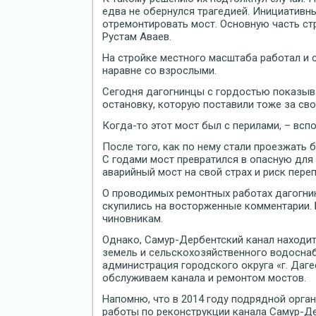
едва не обернулся трагедией. Инициативн
отремонтировать мост. Основную часть с
Рустам Аваев.
На стройке местного масштаба работал и 
наравне со взрослыми.
Сегодня дагогнинцы с гордостью показыв
остановку, которую поставили тоже за сво
Когда-то этот мост был с перилами, – всп
После того, как по нему стали проезжать
С годами мост превратился в опасную для
аварийный мост на свой страх и риск переп
О проводимых ремонтных работах дагогнин
скупились на восторженные комментарии. 
чиновникам.
Однако, Самур-Дербентский канал находи
земель и сельскохозяйственного водосна
администрация городского округа «г. Даг
обслуживаем канала и ремонтом мостов.
Напомню, что в 2014 году подрядной орга
работы по реконструкции канала Самур-Д