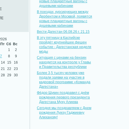
новые плацкартные вагоны с
душевыми кабинами
Е
В поездах, курсирующих между
Дербентом и Москвой, появятся
ТЕ
новые плацкартные вагоны с
душевыми кабинами
Вести Дагестан 06.08.26 г. 21.15
В эту пятницу в Каспийске
2026
пройдёт крупнейшее фешен
Пт
Сб
Вс
событие - Дагестанская неделя
1
2
моды
7
8
9
Ситуация с ценами на бензин
находится на контроле у Главы
14
15
16
и Правительства республики
21
22
23
Более 3,5 тысяч человек уже
28
29
30
подали заявки на участие в
кадровой программе «Команда
Дагестана»
Фёдор Щукин поздравил с днём
рождения первого президента
Дагестана Муху Алиева
Сегодня мы поздравляем с Днем
рождения Луизу Гаджиевну
Алиханову!