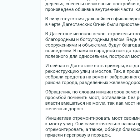
деревья, снесены незаконные постройки в
произведена обшивка внутренней части к
В силу отсутствия дальнейшего финансиро
в черте Дагестанских Огней были приостан
В Дагестане испокон веков строительство
благородным и богоугодным делом. Ведь в
сооружениями и объектами, будут благода
возведении. В памяти народной всегда хра
полезного для односельчан, построил мос
И сейчас в Дагестане есть примеры, когда
реконструкцию улиц и мостов. Так, в прош
собрали средства на ремонт заброшенног
района города, разделённых железнодор
Обращения, по словам инициаторов ремонт
просьбой починить мост, оставались без р
власти вмешаться не могли, так как мост 
железных дорог».
Инициатива отремонтировать мост своими
к мосту улиц. Они самостоятельно нашли 
отремонтировать, а также, обойдя близких
привели переправу в порядок.