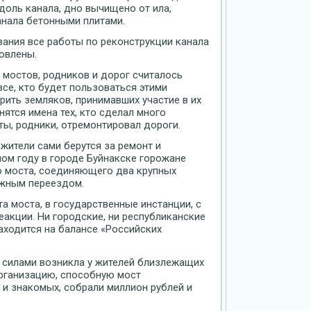
доль канала, дно вычищено от ила,
анала бетонными плитами.
вания все работы по реконструкции канала
овлены.
 мостов, родников и дорог считалось
се, кто будет пользоваться этими
рить земляков, принимавших участие в их
нятся имена тех, кто сделал много
ты, родники, отремонтировал дороги.
 жители сами берутся за ремонт и
лом году в городе Буйнакске горожане
о моста, соединяющего два крупных
ожным переездом.
а моста, в государственные инстанции, с
еакции. Ни городские, ни республиканские
находится на балансе «Российских
 силами возникла у жителей близлежащих
организацию, способную мост
 и знакомых, собрали миллион рублей и