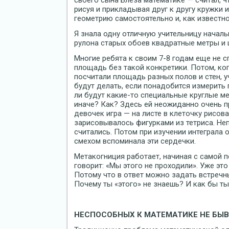
своего сына Блеза математике — считал, чт
рисуя и прикладывая друг к другу кружки 
геометрию самостоятельно и, как известно
Я знала одну отличную учительницу началь
рулона старых обоев квадратные метры и 
Многие ребята к своим 7-8 годам еще не с
площадь без такой конкретики. Потом, ко
посчитали площадь разных полов и стен, у
будут делать, если понадобится измерить
ли будут какие-то специальные круглые м
иначе? Как? Здесь ей неожиданно очень п
девочек игра — на листе в клеточку рисо
зарисовывалось фигурками из тетриса. Не
считались. Потом при изучении интеграла 
смехом вспоминала эти сердечки.
Метакогниция работает, начиная с самой п
говорит: «Мы этого не проходили». Уже эт
Потому что в ответ можно задать встречн
Почему ты «этого» не знаешь? И как бы ты
НЕСПОСОБНЫХ К МАТЕМАТИКЕ НЕ БЫ