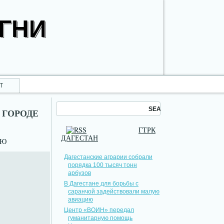
ОГНИ
Т
 ГОРОДЕ
ГТРК
ДАГЕСТАН
НЮ
Дагестанские аграрии собрали
порядка 100 тысяч тонн
арбузов
В Дагестане для борьбы с
саранчой задействовали малую
авиацию
Центр «ВОИН» передал
гуманитарную помощь