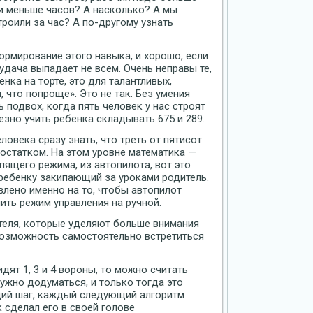
и меньше часов? А насколько? А мы
троили за час? А по-другому узнать
рмирование этого навыка, и хорошо, если
 удача выпадает не всем. Очень неправы те,
енка на торте, это для талантливых,
 что попроще». Это не так. Без умения
ь подвох, когда пять человек у нас строят
зно учить ребенка складывать 675 и 289.
ловека сразу знать, что треть от пятисот
 остатком. На этом уровне математика —
пящего режима, из автопилота, вот это
 ребенку закипающий за уроками родитель.
влено именно на то, чтобы автопилот
ить режим управления на ручной.
ителя, которые уделяют больше внимания
 возможность самостоятельно встретиться
идят 1, 3 и 4 вороны, то можно считать
ужно додуматься, и только тогда это
ий шаг, каждый следующий алгоритм
к сделал его в своей голове