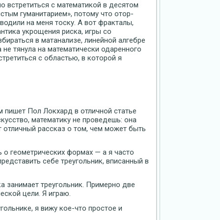
ло встретиться с математикой в десятом
истым гуманитарием», потому что отор-
одили на меня тоску. А вот фракталы,
нтика укрощения риска, игры со
збираться в матанализе, линейной алгебре
а не тянула на математически одаренного
третиться с областью, в которой я
м пишет Пол Локхард в отличной статье
скусство, математику не проведешь: она
т отличный рассказ о том, чем может быть
ь о геометрических формах — а я часто
редставить себе треугольник, вписанный в
ка занимает треугольник. Примерно две
еской цели. Я играю.
гольнике, я вижу кое-что простое и