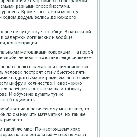
аренности и компромисса с программой
с самыми разными способностями.
уровень. Кроме того, детей много, у
оим ходом додумывались до каждого
ровне не существует вообще. В начальной
 и задержки логических и вообще
ия, концентрации.
уальными методиками коррекции — а порой
ь якобы нельзя — «отстанет еще сильнее».
очень хорошо с памятью и вниманием, так
ь человек построят стену быстрее пяти.
ыми квадратными метрами, именно с ними
ести цифру и количество. Невозможно
етей зазубрить состав числа и таблицу
ова. И обучение думать тут не
 необходимость.
пособностью к логическому мышлению, то
 было бы научить математике. Их так же
и рисовать.
м такой же миф. По-настоящему ярко
сферах; но все остальные — вполне могут