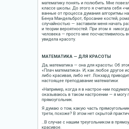
математику понять и полюбить. Мне повез
классе школы. До этого я считала себя «ч
ванные от процесса думания алгоритмы нав
Бенуа Мандельброт, бросание костей, рома
случайностью — заставили меня начать ра
и теории вероятностей. При этом я никогд
человека — просто мне посчастливилось вс
увидела красоту.
МАТЕМАТИКА — ДЛЯ КРАСОТЫ
Да, математика — она для красоты. Об это
«Плач математика». И, как любое другое и
либо красивая, либо нет. Локхард приводи
настоящее преподавание математики:
«Например, когда я в настрое-нии подумат
оказываюсь в таком настроении — я могу п
прямоугольник.
Я думаю о том, какую часть прямоугольни
трети, похоже? В этом нет скрытой практич
…В случае с нашим треугольником в прямоу
красивое.