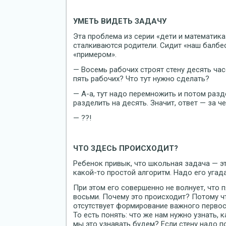
УМЕТЬ ВИДЕТЬ ЗАДАЧУ
Эта проблема из серии «дети и математика
сталкиваются родители. Сидит «наш балбе
«примером».
— Восемь рабочих строят стену десять час
пять рабочих? Что тут нужно сделать?
— А-а, тут надо перемножить и потом разд
разделить на десять. Значит, ответ — за ч
— ??!
ЧТО ЗДЕСЬ ПРОИСХОДИТ?
Ребенок привык, что школьная задача — эт
какой-то простой алгоритм. Надо его угада
При этом его совершенно не волнует, что 
восьми. Почему это происходит? Потому чт
отсутствует формирование важного первос
То есть понять: что же нам нужно узнать,
мы это узнавать будем? Если стену надо 