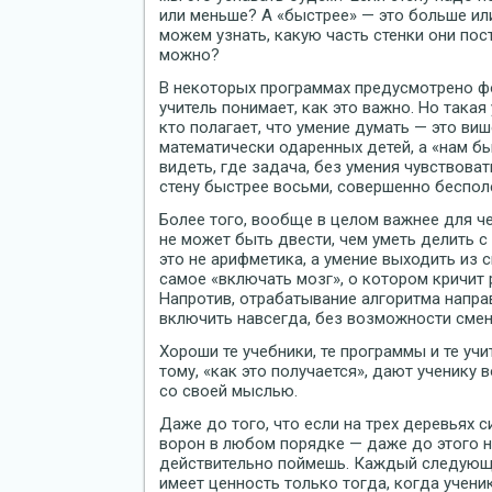
или меньше? А «быстрее» — это больше ил
можем узнать, какую часть стенки они пос
можно?
В некоторых программах предусмотрено фо
учитель понимает, как это важно. Но такая
кто полагает, что умение думать — это виш
математически одаренных детей, а «нам бы,
видеть, где задача, без умения чувствоват
стену быстрее восьми, совершенно бесполе
Более того, вообще в целом важнее для че
не может быть двести, чем уметь делить с
это не арифметика, а умение выходить из с
самое «включать мозг», о котором кричит
Напротив, отрабатывание алгоритма напра
включить навсегда, без возможности смен
Хороши те учебники, те программы и те уч
тому, «как это получается», дают ученику
со своей мыслью.
Даже до того, что если на трех деревьях с
ворон в любом порядке — даже до этого н
действительно поймешь. Каждый следующ
имеет ценность только тогда, когда учени