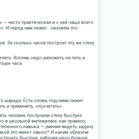
» — чисто практическая и с ней чаще всего
с». И перед ним лежит… назовем это
ов. За сколько часов построят эту же стену
елить. Восемь надо умножить на пять и
етыре часа.
о шарада. Есть слова, под ними лежит
ть и применить, «посчитать».
пять человек построили стену быстрее
о в школьной математике, как правило,
тепенного навыка — умения видеть задачу.
 какой это имеет смысл? И каким образом
построить быстрее, рабочих надо больше