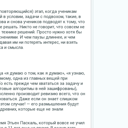
 повторяющийся) этап, когда ученикам
 в условии, задачи с подвохом, такие, в
ова и снова учеников подводят к тому, что
е решать. Никто не говорит, что совсем не
 технике решений. Просто нужно хотя бы
нениями. И чем паузы длиннее, и чем
давая им ни потерять интерес, ни взять
а и смысла.
а «я думаю о том, как я думаю», «я узнаю,
имому, одна из главных вещей при
о есть прежде чем хвататься за задачу и
готовые алгоритмы в ней зашифрованы),
сленно производит ревизию всего, что он
ьзоваться. Даже если он знает слишком
в этом случае! — его размышления будут
 древних, которые еще не знали
емя Этьен Паскаль, который вовсе не учил