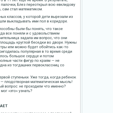
о в 11 лет еще не время. В результате,
и палочки, Блез переоткрыл всю евклидову
, сам стал математиком.
ных классов, у которой дети вырезали из
шли выкладывать ими пол в коридоре.
пособны были бы понять, что такое
гда все поняли и с удовольствием
чительница задала им вопрос, что они
 площадь круглой беседки во дворе. Нужны
етры или можно будет обойтись как-то
ригодилась популярная в то время среди
валось большое сердце и потом
полные части фигур по краям — не
одна из тогдашних первоклассниц со
ервой ступеньки. Уже тогда, когда ребенок
о — плодотворная математическая мысль!
ый вопрос: не проходили что именно?
 мог «это» узнать?
ВАЕТ