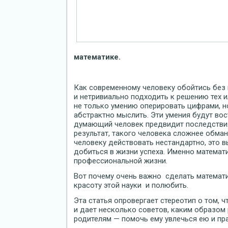
математике.
Как современному человеку обойтись без 
и нетривиально подходить к решению тех и
не только умению оперировать цифрами, н
абстрактно мыслить. Эти умения будут во
думающий человек предвидит последствия 
результат, такого человека сложнее обма
человеку действовать нестандартно, это 
добиться в жизни успеха. Именно математи
профессиональной жизни.
Вот почему очень важно сделать математи
красоту этой науки и полюбить.
Эта статья опровергает стереотип о том, 
и дает несколько советов, каким образом 
родителям — помочь ему увлечься ею и пр