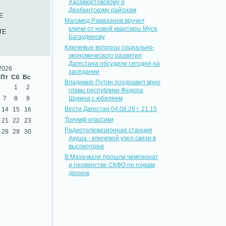
Хасавюртовскому и
Дербентскому районам
Е
Магомед Рамазанов вручил
ключи от новой квартиры Мусе
ТЕ
Багаудинову
Ключевые вопросы социально-
экономического развития
Дагестана обсудили сегодня на
2026
заседании
Пт
Сб
Вс
Владимир Путин поздравил врио
1
2
главы республики Федора
7
8
9
Щукина с юбилеем
Вести Дагестан 04.08.26 г. 21.15
14
15
16
Триумф классики
21
22
23
Радиотелевизионная станция
28
29
30
Акуша - ключевой узел связи в
высокогорье
В Махачкале прошли чемпионат
и первенстве СКФО по гонкам
дронов