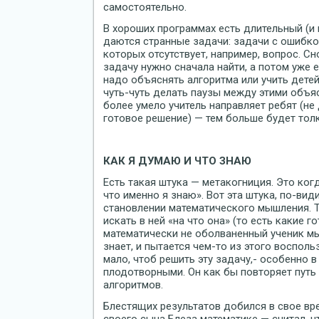
самостоятельно.
В хороших программах есть длительный (и
даются странные задачи: задачи с ошибкой
которых отсутствует, например, вопрос. Сн
задачу нужно сначала найти, а потом уже е
надо объяснять алгоритма или учить детей
чуть-чуть делать паузы между этими объяс
более умело учитель направляет ребят (не 
готовое решение) — тем больше будет толк
КАК Я ДУМАЮ И ЧТО ЗНАЮ
Есть такая штука — метакогниция. Это когд
что именно я знаю». Вот эта штука, по-вид
становлении математического мышления. Т
искать в ней «на что она» (то есть какие 
математически не оболваненный ученик мы
знает, и пытается чем-то из этого воспол
мало, чтоб решить эту задачу,- особенно 
плодотворными. Он как бы повторяет путь
алгоритмов.
Блестящих результатов добился в свое вр