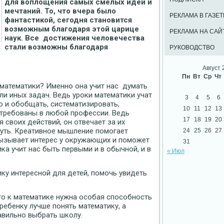
для воплощения самых смелых идей и
мечтаний. То, что вчера было
РЕКЛАМА В ГАЗЕТ
фантастикой, сегодня становится
возможным благодаря этой царице
РЕКЛАМА НА САЙ
наук. Все достижения человечества
стали возможны благодаря
РУКОВОДСТВО
Август 
Пн
Вт
Ср
Чт
математики? Именно она учит нас думать
ли иных задач. Ведь уроки математики учат
3
4
5
6
о и обобщать, систематизировать,
10
11
12
13
стребованы в любой профессии. Ведь
17
18
19
20
своих действий, он отвечает за их
нуть. Креативное мышление помогает
24
25
26
27
вызывает интерес у окружающих и поможет
31
ка учит нас быть первыми и в обычной, и в
« Июл
ку интересной для детей, помочь увидеть
что к математике нужна особая способность
ребенку лучше понять математику, а
авильно выбрать школу.