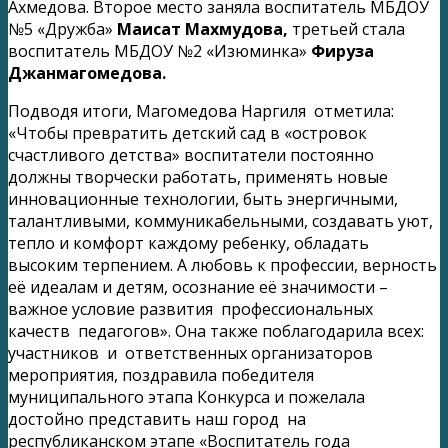
Ахмедова. Второе место заняла воспитатель МБДОУ
№5 «Дружба»
Маисат Махмудова,
третьей стала
воспитатель МБДОУ №2 «Изюминка»
Фируза
Джанмагомедова.
Подводя итоги, Магомедова Наргиля отметила:
«Чтобы превратить детский сад в «островок
счастливого детства» воспитатели постоянно
должны творчески работать, применять новые
инновационные технологии, быть энергичными,
талантливыми, коммуникабельными, создавать уют,
тепло и комфорт каждому ребенку, обладать
высоким терпением. А любовь к профессии, верность
её идеалам и детям, осознание её значимости –
важное условие развития профессиональных
качеств педагогов». Она также поблагодарила всех:
участников и ответственных организаторов
мероприятия, поздравила победителя
муниципального этапа Конкурса и пожелала
достойно представить наш город на
республиканском этапе «Воспитатель года