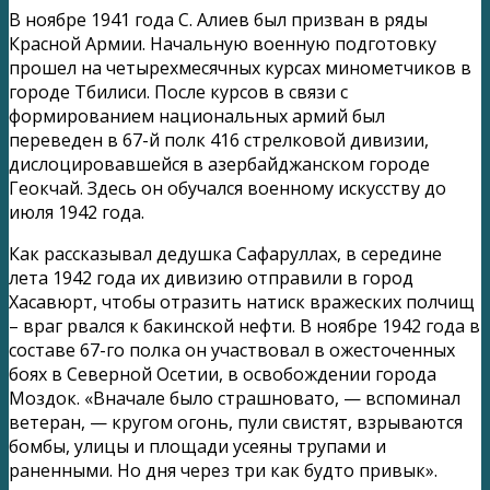
В ноябре 1941 года С. Алиев был призван в ряды
Красной Армии. Начальную военную подготовку
прошел на четырехмесячных курсах минометчиков в
городе Тбилиси. После курсов в связи с
формированием национальных армий был
переведен в 67-й полк 416 стрелковой дивизии,
дислоцировавшейся в азербайджанском городе
Геокчай. Здесь он обучался военному искусству до
июля 1942 года.
Как рассказывал дедушка Сафаруллах, в середине
лета 1942 года их дивизию отправили в город
Хасавюрт, чтобы отразить натиск вражеских полчищ
– враг рвался к бакинской нефти. В ноябре 1942 года в
составе 67-го полка он участвовал в ожесточенных
боях в Северной Осетии, в освобождении города
Моздок. «Вначале было страшновато, — вспоминал
ветеран, — кругом огонь, пули свистят, взрываются
бомбы, улицы и площади усеяны трупами и
раненными. Но дня через три как будто привык».