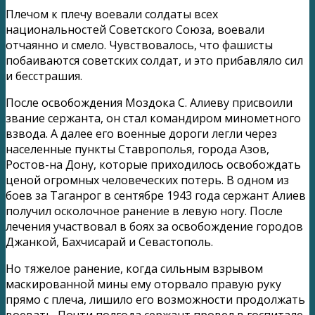
Плечом к плечу воевали солдаты всех
национальностей Советского Союза, воевали
отчаянно и смело. Чувствовалось, что фашисты
побаиваются советских солдат, и это прибавляло сил
и бесстрашия.
После освобождения Моздока С. Алиеву присвоили
звание сержанта, он стал командиром минометного
взвода. А далее его военные дороги легли через
населенные пункты Ставрополья, города Азов,
Ростов-на Дону, которые приходилось освобождать
ценой огромных человеческих потерь. В одном из
боев за Таганрог в сентябре 1943 года сержант Алиев
получил осколочное ранение в левую ногу. После
лечения участвовал в боях за освобождение городов
Джанкой, Бахчисарай и Севастополь.
Но тяжелое ранение, когда сильным взрывом
маскированной мины ему оторвало правую руку
прямо с плеча, лишило его возможности продолжать
воевать. Почти полгода сержант провел в госпитале,