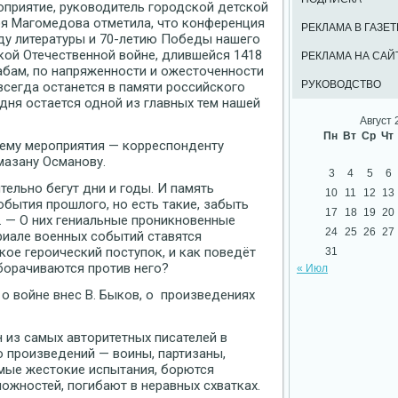
приятие, руководитель городской детской
я Магомедова отметила, что конференция
РЕКЛАМА В ГАЗЕТ
ду литературы и 70-летию Победы нашего
кой Отечественной войне, длившейся 1418
РЕКЛАМА НА САЙ
абам, по напряженности и ожесточенности
РУКОВОДСТВО
авсегда останется в памяти российского
одня остается одной из главных тем нашей
Август 
Пн
Вт
Ср
Чт
щему мероприятия — корреспонденту
мазану Османову.
3
4
5
6
тельно бегут дни и годы. И память
10
11
12
13
бытия прошлого, но есть такие, забыть
17
18
19
20
. — О них гениальные проникновенные
24
25
26
27
риале военных событий ставятся
кое героический поступок, и как поведёт
31
оборачиваются против него?
« Июл
о войне внес В. Быков, о произведениях
 из самых авторитетных писателей в
о произведений — воины, партизаны,
амые жестокие испытания, борются
ожностей, погибают в неравных схватках.