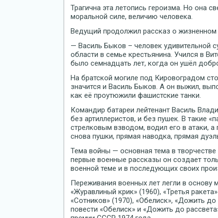
Трагична эта летопись героизма. Но она св
моральной силе, величию человека.
Ведущий продолжил рассказ о жизненном п
— Василь Быков – человек удивительной с
области в семье крестьянина. Учился в В
было семнадцать лет, когда он ушёл добр
На братской могиле под Кировоградом сто
значится и Василь Быков. А он выжил, выпо
как её проутюжили фашистские танки.
Командир батареи лейтенант Василь Влад
без артиллеристов, и без пушек. В такие «
стрелковым взводом, водил его в атаки, а
снова пушки, прямая наводка, прямая дуэл
Тема войны — основная тема в творчестве
первые военные рассказы он создает толь
военной теме и в последующих своих прои
Переживания военных лет легли в основу м
«Журавлиный крик» (1960), «Третья ракета»
«Сотников» (1970), «Обелиск», «Дожить до р
повести «Обелиск» и «Дожить до рассвета