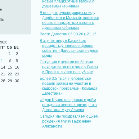
новые плацкартные вагоны с
душевыми кабинами
Е
В поездах, курсирующих между
Дербентом и Москвой, появятся
ТЕ
новые плацкартные вагоны с
душевыми кабинами
Вести Дагестан 06.08.26 г. 21.15
В эту пятницу в Каспийске
2026
пройдёт крупнейшее фешен
Пт
Сб
Вс
событие - Дагестанская неделя
1
2
моды
7
8
9
Ситуация с ценами на бензин
находится на контроле у Главы
14
15
16
и Правительства республики
21
22
23
Более 3,5 тысяч человек уже
28
29
30
подали заявки на участие в
кадровой программе «Команда
Дагестана»
Фёдор Щукин поздравил с днём
рождения первого президента
Дагестана Муху Алиева
Сегодня мы поздравляем с Днем
рождения Луизу Гаджиевну
Алиханову!