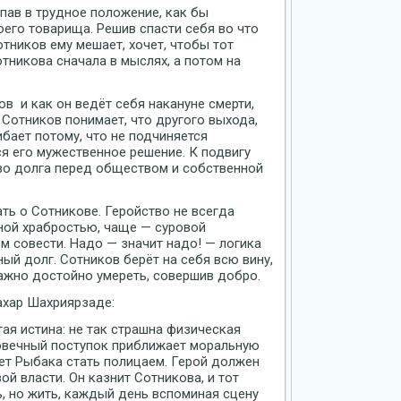
пав в трудное положение, как бы
воего товарища. Решив спасти себя во что
Сотников ему мешает, хочет, чтобы тот
отникова сначала в мыслях, а потом на
в и как он ведёт себя накануне смерти,
 Сотников понимает, что другого выхода,
гибает потому, что не подчиняется
я его мужественное решение. К подвигу
тво долга перед обществом и собственной
ь о Сотникове. Геройство не всегда
ной храбростью, чаще — суровой
м совести. Надо — значит надо! — логика
ный долг. Сотников берёт на себя всю вину,
важно достойно умереть, совершив добро.
ахар Шахриярзаде:
ая истина: не так страшна физическая
ловечный поступок приближает моральную
яет Рыбака стать полицаем. Герой должен
ой власти. Он казнит Сотникова, и тот
ь, но жить, каждый день вспоминая сцену