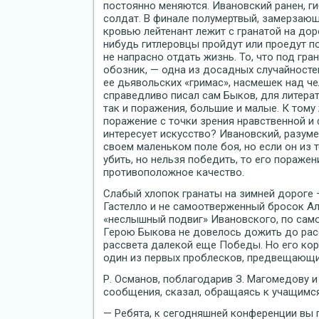
постоянно меняются. Ивановский ранен, г
солдат. В финале полумертвый, замерзаю
кровью лейтенант лежит с гранатой на дор
нибудь гитлеровцы пройдут или проедут по
не напрасно отдать жизнь. То, что под гр
обозник, — одна из досадных случайностей
ее дьявольских «гримас», насмешек над че
справедливо писал сам Быков, для литера
так и поражения, большие и малые. К тому 
поражение с точки зрения нравственной и
интересует искусство? Ивановский, разуме
своем маленьком поле боя, но если он из 
убить, но нельзя победить, то его пораже
противоположное качество.
Слабый хлопок гранаты на зимней дороге —
Гастелло и не самоотверженный бросок Ал
«неслышный подвиг» Ивановского, по самой
Герою Быкова не довелось дожить до рас
рассвета далекой еще Победы. Но его кор
один из первых проблесков, предвещающи
Р. Османов, поблагодарив З. Магомедову и
сообщения, сказал, обращаясь к учащимся
— Ребята, к сегодняшней конференции вы п