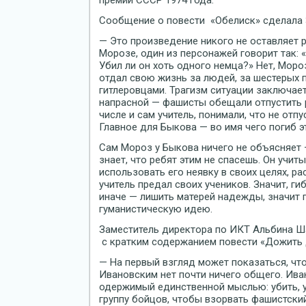
премии СССР 1974 года.
Сообщение о повести «Обелиск» сделала 
— Это произведение никого не оставляет р
Морозе, один из персонажей говорит так: 
Убил ли он хоть одного немца?» Нет, Моро
отдал свою жизнь за людей, за шестерых п
гитлеровцами. Трагизм ситуации заключает
напрасной — фашисты обещали отпустить ре
числе и сам учитель, понимали, что не отпус
Главное для Быкова — во имя чего погиб э
Сам Мороз у Быкова ничего не объясняет —
знает, что ребят этим не спасешь. Он учиты
использовать его неявку в своих целях, р
учитель предал своих учеников. Значит, г
иначе — лишить матерей надежды, значит 
гуманистическую идею.
Заместитель директора по ИКТ Альбина Ш
с кратким содержанием повести «Дожить 
— На первый взгляд может показаться, чт
Ивановским нет почти ничего общего. Ива
одержимый единственной мыслью: убить, у
группу бойцов, чтобы взорвать фашистски