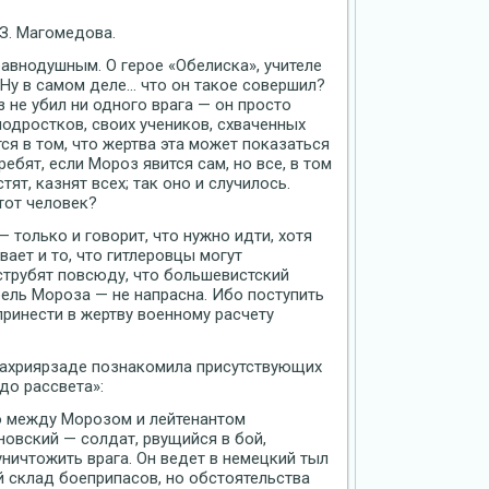
З. Магомедова.
авнодушным. О герое «Обелиска», учителе
«Ну в самом деле… что он такое совершил?
з не убил ни одного врага — он просто
одростков, своих учеников, схваченных
ся в том, что жертва эта может показаться
бят, если Мороз явится сам, но все, в том
тят, казнят всех; так оно и случилось.
тот человек?
 только и говорит, что нужно идти, хотя
вает и то, что гитлеровцы могут
аструбят повсюду, что большевистский
ибель Мороза — не напрасна. Ибо поступить
принести в жертву военному расчету
ахриярзаде познакомила присутствующих
до рассвета»:
о между Морозом и лейтенантом
новский — солдат, рвущийся в бой,
ничтожить врага. Он ведет в немецкий тыл
й склад боеприпасов, но обстоятельства