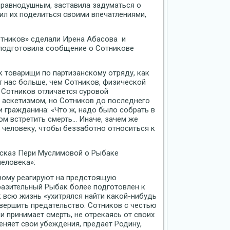
а равнодушным, заставила задуматься о
сил их поделиться своими впечатлениями,
отников» сделали Ирена Абасова и
подготовила сообщение о Сотникове
к товарищи по партизанскому отряду, как
 нас больше, чем Сотников, физической
 Сотников отличается суровой
 аскетизмом, но Сотников до последнего
 гражданина: «Что ж, надо было собрать в
ом встретить смерть… Иначе, зачем же
 человеку, чтобы беззаботно относиться к
ссказ Пери Муслимовой о Рыбаке
человека»:
зному реагируют на предстоящую
бразительный Рыбак более подготовлен к
 всю жизнь «ухитрялся найти какой-нибудь
овершить предательство. Сотников с честью
 принимает смерть, не отрекаясь от своих
еняет свои убеждения, предает Родину,