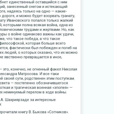
ибнет единственный оставшийся с ним
щий, занесенный снегом и истекающий
оге, надеясь только на одно — какие-
 дороге, и можно будет взорвать гранату,
анату Ивановского попался только жалкий
, которыми полна всякая война, одна из
ловеческими трудами и жертвами. Но, как
туры о войне одинаково важны как удачи,
же, что такое победа, а что такое
 философской, которая больше всего
ется, фактически был побежден и погиб на
тех людей, о которых сказано, что их можно
ние явственно превращается в иное,
 это, конечно, не огненный факел Николая
ександра Матросова. И все-таки
 своей сути, родственен этим поступкам.
света — постепенно обозначившегося
откая и трагическая военная «эпопея» —
х неминуемый перелом в ходе войны.
 А. Шахриярзаде за интересные
:
рочитали книгу В. Быкова «Сотников».