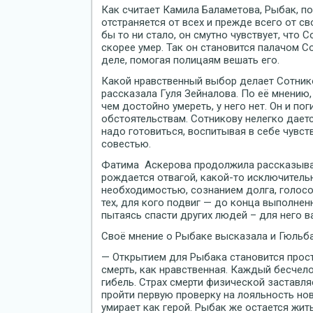
Как считает Камила Баламетова, Рыбак, по
отстраняется от всех и прежде всего от с
бы то ни стало, он смутно чувствует, что 
скорее умер. Так он становится палачом С
деле, помогая полицаям вешать его.
Какой нравственный выбор делает Сотнико
рассказала Гуля Зейналова. По её мнению,
чем достойно умереть, у него нет. Он и по
обстоятельствам. Сотникову нелегко даетс
надо готовиться, воспитывая в себе чувс
совестью.
Фатима Аскерова продолжила рассказыват
рождается отвагой, какой-то исключитель
необходимостью, сознанием долга, голосо
тех, для кого подвиг — до конца выполнен
пытаясь спасти других людей – для него 
Своё мнение о Рыбаке высказала и Гюльб
— Открытием для Рыбака становится прост
смерть, как нравственная. Каждый бесче
гибель. Страх смерти физической заставл
пройти первую проверку на лояльность нов
умирает как герой. Рыбак же остается жит