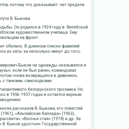
етла, потому что доказывает: нет предела
ути В. Быкова:
удьбы. Он родился в 1924 году в Витебской
итебском художественном училище. Ему
овольцем на фронт.
ит обелиск. В длинном списке фамилий
лз из хаты за несколько минут до того,
имирович Быков не однажды оказывался и
паузы», если не был ранен, командовал
 потом снова возвращался в дивизион,
ь с танками, самоходками.
 талантливого белорусского прозаика. Но
ко в 1956-1957 годах и остается верным
зведениях.
ногих рассказов В. Быкова, его повестей
 (1961), «Альпийская баллада» (1963),
ассвета», «Волчья стая» (1974) и др. За
» В. Быков удостоен Государственной