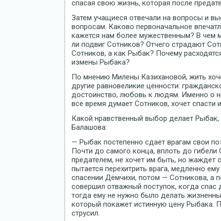
спасая свою жизнь, которая после предате
Затем учащиеся отвечали на вопросы и в
вопросам. Каково первоначальное впечатл
кажется нам более мужественным? В чем м
ли подвиг Сотников? Отчего страдают Сот
Сотников, а как Рыбак? Почему расходятс
измены Рыбака?
По мнению Милены Казихановой, жить хоче
другие равновеликие ценности: гражданско
достоинство, любовь к людям. Именно о ни
все время думает Сотников, хочет спасти и
Какой нравственный выбор делает Рыбак, 
Балашова:
— Рыбак постепенно сдает врагам свои поз
Почти до самого конца, вплоть до гибели 
предателем, не хочет им быть, но жаждет
пытается перехитрить врага, медленно ему
спасении Дёмчихи, потом — Сотникова, а 
совершил отважный поступок, когда спас д
тогда ему не нужно было делать жизненны
который покажет истинную цену Рыбака. 
струсил.