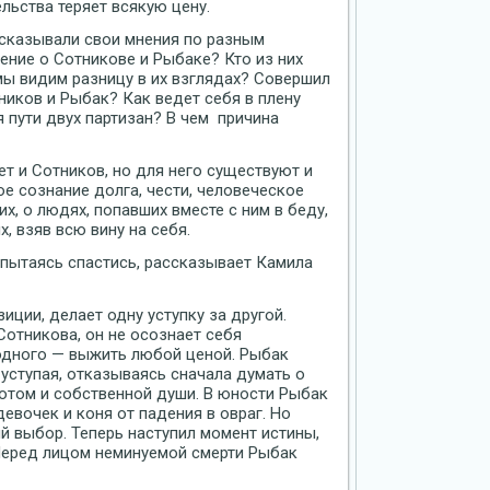
льства теряет всякую цену.
ысказывали свои мнения по разным
ение о Сотникове и Рыбаке? Кто из них
ы видим разницу в их взглядах? Совершил
ников и Рыбак? Как ведет себя в плену
я пути двух партизан? В чем причина
т и Сотников, но для него существуют и
е сознание долга, чести, человеческое
х, о людях, попавших вместе с ним в беду,
х, взяв всю вину на себя.
пытаясь спастись, рассказывает Камила
иции, делает одну уступку за другой.
Сотникова, он не осознает себя
 одного — выжить любой ценой. Рыбак
 уступая, отказываясь сначала думать о
потом и собственной души. В юности Рыбак
евочек и коня от падения в овраг. Но
й выбор. Теперь наступил момент истины,
Перед лицом неминуемой смерти Рыбак