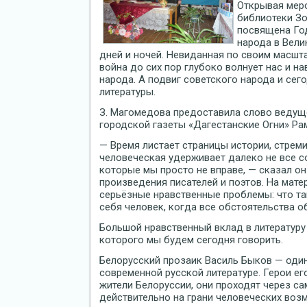
Открывая меро
библиотеки Зо
посвящена Го
народа в Вели
дней и ночей. Невиданная по своим масшт
война до сих пор глубоко волнует нас и н
народа. А подвиг советского народа и сег
литературы.
З. Магомедова предоставила слово веду
городской газеты «Дагестанские Огни» Ра
— Время листает страницы истории, стреми
человеческая удерживает далеко не все со
которые мы просто не вправе, — сказал он
произведения писателей и поэтов. На мате
серьёзные нравственные проблемы: что та
себя человек, когда все обстоятельства 
Большой нравственный вклад в литературу 
которого мы будем сегодня говорить.
Белорусский прозаик Василь Быков — один
современной русской литературе. Герои ег
жители Белоруссии, они проходят через с
действительно на грани человеческих возм