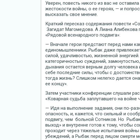
Уверен, повесть никого из вас не оставил
жестокости войны, о ее героях, — и попро
высказать свое мнение.
Краткий пересказ содержания повести «С
Загидат Магомедова. А Лиана Алибекова 
«Рядовой всенародного подвига»:
— Вначале герои предстают перед нами ка
единомышленники. Рыбак даже привлекает
силой, удачливостью, жизненной энергией.
категоричностью суждений, замкнутостью,
дыхания остается верным долгу человека и
себе последние силы, чтобы с достоинств
тогда жизнь? Слишком нелегко дается она
ее концу».
Затем участники конференции слушали ра
«Коварная судьба заплутавшего на войне 
— Идя на выполнение задания, они по-ра
опасность, и, кажется, что сильный и соо
подвигу, чем больной Сотников. Но Рыбак
выход» и внутренне готов к тому, чтобы с
проходит через тяжелые испытания войны и
убеждений, а Рыбак перед лицом смерти м