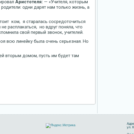
тировал
Аристотеля:
— «Учителя, которым
 родители: одни дарят нам только жизнь, а
 стоит ком, я старалась сосредоточиться
 не расплакаться, но вдруг поняла, что
помнила свой первый звонок, учителей.
оя всю линейку была очень серьезная. Но
ей вторым домом, пусть им будет там
Адре
ул. 