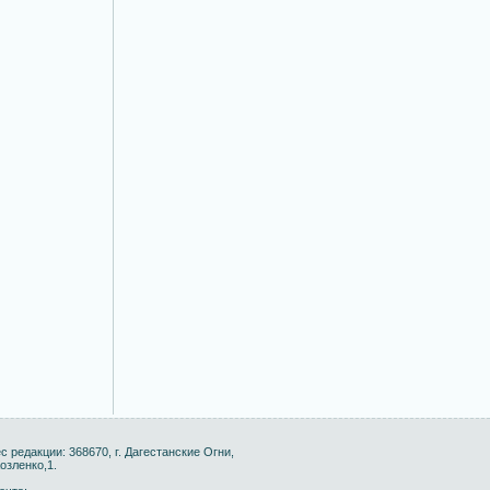
с редакции: 368670, г. Дагестанские Огни,
Козленко,1.