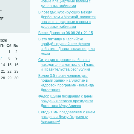
новые плацкартные вагоны с
душевыми кабинами
Е
В поездах, курсирующих между
Дербентом и Москвой, появятся
ТЕ
новые плацкартные вагоны с
душевыми кабинами
Вести Дагестан 06.08.26 г. 21.15
В эту пятницу в Каспийске
2026
пройдёт крупнейшее фешен
Пт
Сб
Вс
событие - Дагестанская неделя
1
2
моды
7
8
9
Ситуация с ценами на бензин
находится на контроле у Главы
14
15
16
и Правительства республики
21
22
23
Более 3,5 тысяч человек уже
28
29
30
подали заявки на участие в
кадровой программе «Команда
Дагестана»
Фёдор Щукин поздравил с днём
рождения первого президента
Дагестана Муху Алиева
Сегодня мы поздравляем с Днем
рождения Луизу Гаджиевну
Алиханову!