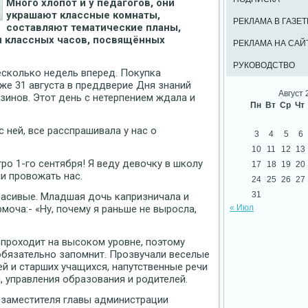
Много хлопот и у педагогов, они
украшают классные комнаты,
РЕКЛАМА В ГАЗЕТ
составляют тематические планы,
 классных часов, посвящённых
РЕКЛАМА НА САЙ
РУКОВОДСТВО
сколько недель вперед. Покупка
уже 31 августа в преддверие Дня знаний
Август 
зинов. Этот день с нетерпением ждала и
Пн
Вт
Ср
Чт
 ней, все расспрашивала у нас о
3
4
5
6
10
11
12
13
тро 1-го сентября! Я веду девочку в школу
17
18
19
20
и провожать нас.
24
25
26
27
31
красивые. Младшая дочь капризничала и
оча:- «Ну, почему я раньше не выросла,
« Июл
проходит на высоком уровне, поэтому
 обязательно запомнит. Прозвучали веселые
й и старших учащихся, напутственные речи
, управления образования и родителей.
 заместителя главы администрации