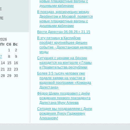
новые плацкартные вагоны с
душевыми кабинами
Е
В поездах, курсирующих между
Дербентом и Москвой, появятся
ТЕ
новые плацкартные вагоны с
душевыми кабинами
Вести Дагестан 06.08.26 г. 21.15
В эту пятницу в Каспийске
2026
пройдёт крупнейшее фешен
Пт
Сб
Вс
событие - Дагестанская неделя
1
2
моды
7
8
9
Ситуация с ценами на бензин
находится на контроле у Главы
14
15
16
и Правительства республики
21
22
23
Более 3,5 тысяч человек уже
28
29
30
подали заявки на участие в
кадровой программе «Команда
Дагестана»
Фёдор Щукин поздравил с днём
рождения первого президента
Дагестана Муху Алиева
Сегодня мы поздравляем с Днем
рождения Луизу Гаджиевну
Алиханову!