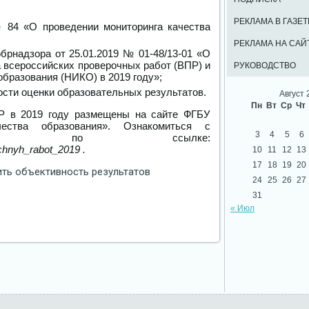
РЕКЛАМА В ГАЗЕТ
№ 84 «О проведении мониторинга качества
РЕКЛАМА НА САЙ
рнадзора от 25.01.2019 № 01-48/13-01 «О
 всероссийских проверочных работ (ВПР) и
РУКОВОДСТВО
бразования (НИКО) в 2019 году»;
сти оценки образовательных результатов.
Август 
Пн
Вт
Ср
Чт
Р в 2019 году размещены на сайте ФГБУ
ества образования». Ознакомиться с
3
4
5
6
ожно по ссылке:
ochnyh_rabot_2019 .
10
11
12
13
17
18
19
20
ть объективность результатов
24
25
26
27
31
« Июл