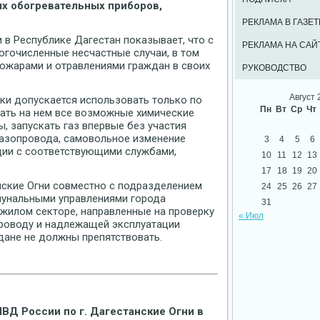
ых обогревательных приборов,
РЕКЛАМА В ГАЗЕТ
 в Республике Дагестан показывает, что с
РЕКЛАМА НА САЙ
гочисленные несчастные случаи, в том
пожарами и отравлениями граждан в своих
РУКОВОДСТВО
Август 
ки допускается использовать только по
Пн
Вт
Ср
Чт
ать на нем все возможные химические
, запускать газ впервые без участия
азопровода, самовольное изменение
3
4
5
6
ции с соответствующими службами,
10
11
12
13
17
18
19
20
нские Огни совместно с подразделением
24
25
26
27
мунальными управлениями города
31
жилом секторе, направленные на проверку
« Июл
роводу и надлежащей эксплуатации
дане не должны препятствовать.
ВД России по г. Дагестанские Огни в