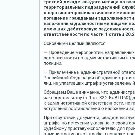
третьей декаде каждого месяца во вз
территориальных подразделений служб
оперативно-профилактические меропри
погашение гражданами задолженности
наложенным должностными лицами пол
имеющих дебиторскую задолженность, 
ответственности по части 1 статьи 20.
Основными целями являются:
— Проведение мероприятий, направленных
задолженности по административным шт
полиции.
— Привлечение к административной ответст
Российской Федерации об административ
лиц, не уплативших штраф в установленный
Обращаем Ваше внимание, что администра
законодательству (ч. 1 ст. 32.2 КоАП РФ)
к административной ответственности, не п
вступления постановления о наложении ад
При отсутствии документа, свидетельству
штрафа, по истечении указанного срока с
судебному приставу-исполнителю для при
административного штрафа в порядке, п