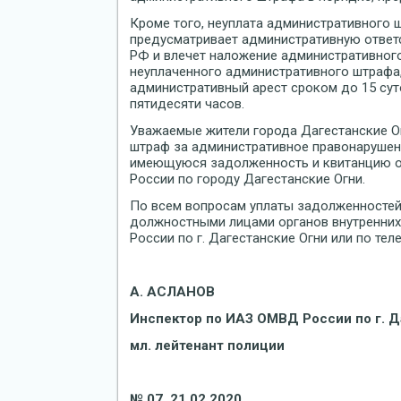
Кроме того, неуплата административного 
предусматривает административную ответс
РФ и влечет наложение административног
неуплаченного административного штрафа,
административный арест сроком до 15 сут
пятидесяти часов.
Уважаемые жители города Дагестанские Ог
штраф за административное правонарушен
имеющуюся задолженность и квитанцию о
России по городу Дагестанские Огни.
По всем вопросам уплаты задолженносте
должностными лицами органов внутренни
России по г. Дагестанские Огни или по те
А. АСЛАНОВ
Инспектор по ИАЗ ОМВД России по г. Д
мл. лейтенант полиции
№ 07, 21.02.2020