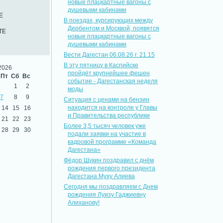
новые плацкартные вагоны с
душевыми кабинами
Е
В поездах, курсирующих между
Дербентом и Москвой, появятся
ТЕ
новые плацкартные вагоны с
душевыми кабинами
Вести Дагестан 06.08.26 г. 21.15
В эту пятницу в Каспийске
2026
пройдёт крупнейшее фешен
Пт
Сб
Вс
событие - Дагестанская неделя
1
2
моды
7
8
9
Ситуация с ценами на бензин
находится на контроле у Главы
14
15
16
и Правительства республики
21
22
23
Более 3,5 тысяч человек уже
28
29
30
подали заявки на участие в
кадровой программе «Команда
Дагестана»
Фёдор Щукин поздравил с днём
рождения первого президента
Дагестана Муху Алиева
Сегодня мы поздравляем с Днем
рождения Луизу Гаджиевну
Алиханову!