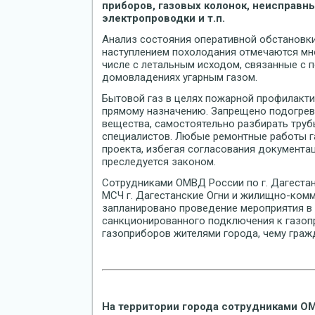
приборов, газовых колонок, неисправн
электропроводки и т.п.
Анализ состояния оперативной обстановки
наступлением похолодания отмечаются мно
числе с летальным исходом, связанные с 
домовладениях угарным газом.
Бытовой газ в целях пожарной профилакти
прямому назначению. Запрещено подогрев
вещества, самостоятельно разбирать трубы
специалистов. Любые ремонтные работы г
проекта, избегая согласования документа
преследуется законом.
Сотрудниками ОМВД России по г. Дагеста
МСЧ г. Дагестанские Огни и жилищно-ком
запланировано проведение мероприятия в 
санкционированного подключения к газоп
газоприборов жителями города, чему граж
На территории города сотрудниками ОМ