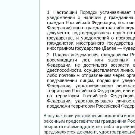
Настоящий Порядок устанавливает 
уведомлений о наличии у гражданина
граждан Российской Федерации, постоя
Федерации) иного гражданства либо вида
документа, подтверждающего право на 
государстве, и уведомлений о прекращ
гражданства иностранного государств
иностранном государстве (Далее — «уве
Подача уведомления гражданином Ро
восемнадцати лет, или законным п
Федерации, не достигшего возраста 
дееспособности, осуществляется лично,
либо почтовым отправлением через орг
предъявлении лицом, подающим уведом
Федерации, удостоверяющего личност
территории Российской Федерации, или и
на территории Российской Федерации
Федерации, удостоверяющего личност
пределами территории Российской Федер
В случае, если уведомление подается ин
законным представителем гражданина Рос
возраста восемнадцати лет либо ограниче
предъявляется документ, удостоверяющий