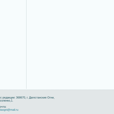
с редакции: 368670, г. Дагестанские Огни,
Козленко,1.
очта:
taogni@mail.ru