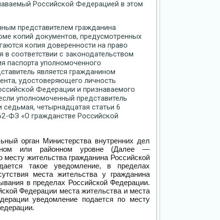
наваемый Российской Федерацией в этом
нным представителем гражданина
оме копий документов, предусмотренных
гаются копия доверенности на право
я в соответствии с законодательством
ия паспорта уполномоченного
дставитель является гражданином
ента, удостоверяющего личность
Российской Федерации и признаваемого
(если уполномоченный представитель
 седьмая, четырнадцатая статьи 6
 62-ФЗ «О гражданстве Российской
льный орган Министерства внутренних дел
льном или районном уровне (Далее —
о месту жительства гражданина Российской
дается такое уведомление, в пределах
сутствия места жительства у гражданина
ывания в пределах Российской Федерации.
йской Федерации места жительства и места
дерации уведомление подается по месту
Федерации.