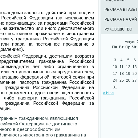
РЕКЛАМА В ГАЗЕТ
последовательность действий при подаче
 Российской Федерации (за исключением
РЕКЛАМА НА САЙ
нно проживающих за пределами Российской
 на жительство или иного действительного
РУКОВОДСТВО
его постоянное проживание в иностранном
ении у гражданина Российской Федерации
Август 
а или права на постоянное проживание в
Пн
Вт
Ср
Чт
домление»).
ссийской Федерации, достигшим возраста
3
4
5
6
редставителем гражданина Российской
восемнадцати лет либо ограниченного в
10
11
12
13
 или его уполномоченным представителем,
17
18
19
20
анизацию федеральной почтовой связи при
24
25
26
27
ление, паспорта гражданина Российской
ь гражданина Российской Федерации на
31
ного документа, удостоверяющего личность
« Июл
, либо паспорта гражданина Российской
ь гражданина Российской Федерации за
ации.
остранным гражданином, являющимся
сийской Федерации, не достигшего
нного в дееспособности, им
 личность иностранного гражданина на