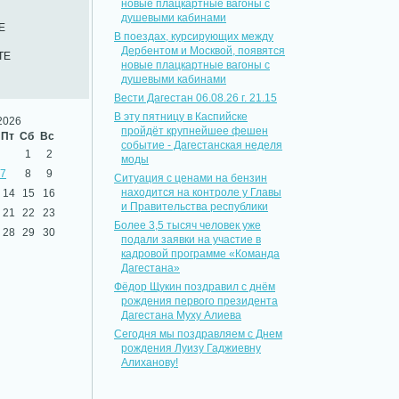
новые плацкартные вагоны с
душевыми кабинами
Е
В поездах, курсирующих между
Дербентом и Москвой, появятся
ТЕ
новые плацкартные вагоны с
душевыми кабинами
Вести Дагестан 06.08.26 г. 21.15
В эту пятницу в Каспийске
2026
пройдёт крупнейшее фешен
Пт
Сб
Вс
событие - Дагестанская неделя
1
2
моды
7
8
9
Ситуация с ценами на бензин
находится на контроле у Главы
14
15
16
и Правительства республики
21
22
23
Более 3,5 тысяч человек уже
28
29
30
подали заявки на участие в
кадровой программе «Команда
Дагестана»
Фёдор Щукин поздравил с днём
рождения первого президента
Дагестана Муху Алиева
Сегодня мы поздравляем с Днем
рождения Луизу Гаджиевну
Алиханову!