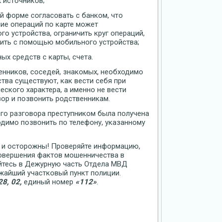
 источников;
ой форме согласовать с банком, что
ие операций по карте может
о устройства, ограничить круг операций,
дить с помощью мобильного устройства;
х средств с карты, счета.
нников, соседей, знакомых, необходимо
тва существуют, как вести себя при
ского характера, а именно не вести
вор и позвонить родственникам.
ого разговора преступником была получена
одимо позвонить по телефону, указанному
 и осторожны! Проверяйте информацию,
совершения фактов мошенничества в
йтесь в Дежурную часть Отдела МВД
ижайший участковый пункт полиции.
28, 02,
единый номер
«112»
.