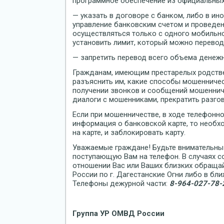
программное обеспечение из официальных
— указать в договоре с банком, либо в ин
управление банковским счетом и проведен
осуществляться только с одного мобильног
установить лимит, который можно перево
— запретить перевод всего объема денежны
Гражданам, имеющим престарелых родстве
разъяснить им, какие способы мошенничес
получении звонков и сообщений мошенниче
диалоги с мошенниками, прекратить разго
Если при мошенничестве, в ходе телефонн
информация о банковской карте, то необх
на карте, и заблокировать карту.
Уважаемые граждане! Будьте внимательны
поступающую Вам на телефон. В случаях 
отношении Вас или Ваших близких обраща
России по г. Дагестанские Огни либо в бл
Телефоны дежурной части:
8-964-027-78-
Группа УР ОМВД России