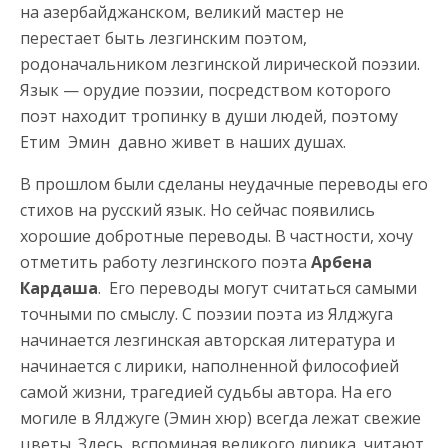
на азербайджанском, великий мастер не
перестает быть лезгинским поэтом,
родоначальником лезгинской лирической поэзии.
Язык — орудие поэзии, посредством которого
поэт находит тропинку в души людей, поэтому
Етим Эмин давно живет в наших душах.
В прошлом были сделаны неудачные переводы его
стихов на русский язык. Но сейчас появились
хорошие добротные переводы. В частности, хочу
отметить работу лезгинского поэта
Арбена
Кардаша
. Его переводы могут считаться самыми
точными по смыслу. С поэзии поэта из Ялджуга
начинается лезгинская авторская литература и
начинается с лирики, наполненной философией
самой жизни, трагедией судьбы автора. На его
могиле в Ялджуге (Эмин хюр) всегда лежат свежие
цветы. Здесь, вспоминая великого лирика, читают