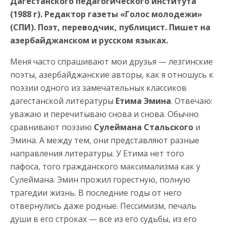
Дагестанского педагогического института
(1988 г). Редактор газеты «Голос молодежи»
(СПИ). Поэт, переводчик, публицист. Пишет на
азербайджанском и русском языках.
Меня часто спрашивают мои друзья — лезгинские
поэты, азербайджанские авторы, как я отношусь к
поэзии одного из замечательных классиков
дагестанской литературы
Етима Эмина
. Отвечаю:
уважаю и перечитываю снова и снова. Обычно
сравнивают поэзию
Сулеймана Стальского
и
Эмина. А между тем, они представляют разные
направления литературы. У Етима нет того
пафоса, того гражданского максимализма как у
Сулеймана.
Эмин прожил горестную, полную
трагедии жизнь. В последние годы от него
отвернулись даже родные. Пессимизм, печаль
души в его строках — все из его судьбы, из его