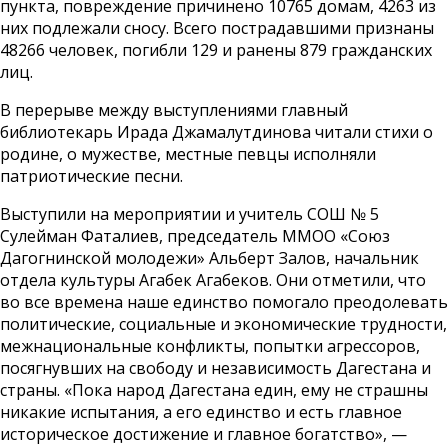
пункта, повреждение причинено 10765 домам, 4263 из
них подлежали сносу. Всего пострадавшими признаны
48266 человек, погибли 129 и ранены 879 гражданских
лиц.
В перерыве между выступлениями главный
библиотекарь Ирада Джамалутдинова читали стихи о
родине, о мужестве, местные певцы исполняли
патриотические песни.
Выступили на мероприятии и учитель СОШ № 5
Сулейман Фаталиев, председатель ММОО «Союз
Дагогнинской молодежи» Альберт Залов, начальник
отдела культуры Агабек Агабеков. Они отметили, что
во все времена наше единство помогало преодолевать
политические, социальные и экономические трудности,
межнациональные конфликты, попытки агрессоров,
посягнувших на свободу и независимость Дагестана и
страны. «Пока народ Дагестана един, ему не страшны
никакие испытания, а его единство и есть главное
историческое достижение и главное богатство», —