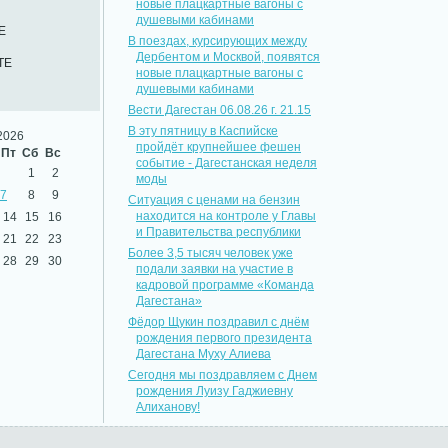
новые плацкартные вагоны с
душевыми кабинами
Е
В поездах, курсирующих между
Дербентом и Москвой, появятся
ТЕ
новые плацкартные вагоны с
душевыми кабинами
Вести Дагестан 06.08.26 г. 21.15
В эту пятницу в Каспийске
2026
пройдёт крупнейшее фешен
Пт
Сб
Вс
событие - Дагестанская неделя
1
2
моды
7
8
9
Ситуация с ценами на бензин
находится на контроле у Главы
14
15
16
и Правительства республики
21
22
23
Более 3,5 тысяч человек уже
28
29
30
подали заявки на участие в
кадровой программе «Команда
Дагестана»
Фёдор Щукин поздравил с днём
рождения первого президента
Дагестана Муху Алиева
Сегодня мы поздравляем с Днем
рождения Луизу Гаджиевну
Алиханову!