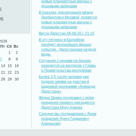
новые плацкартные вагоны с
душевыми кабинами
Е
В поездах, курсирующих между
Дербентом и Москвой, появятся
ТЕ
новые плацкартные вагоны с
душевыми кабинами
Вести Дагестан 06.08.26 г. 21.15
В эту пятницу в Каспийске
2026
пройдёт крупнейшее фешен
Пт
Сб
Вс
событие - Дагестанская неделя
1
2
моды
7
8
9
Ситуация с ценами на бензин
находится на контроле у Главы
14
15
16
и Правительства республики
21
22
23
Более 3,5 тысяч человек уже
28
29
30
подали заявки на участие в
кадровой программе «Команда
Дагестана»
Фёдор Щукин поздравил с днём
рождения первого президента
Дагестана Муху Алиева
Сегодня мы поздравляем с Днем
рождения Луизу Гаджиевну
Алиханову!