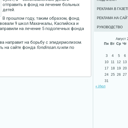
отправить в фонд на лечение больных
РЕКЛАМА В ГАЗЕТ
детей.
В прошлом году, таким образом, фонд
РЕКЛАМА НА САЙ
ствовали 9 школ Махачкалы, Каспийска и
РУКОВОДСТВО
аправили на лечение 5 подопечных фонда
Август 
ва направит на борьбу с эпидермолизом.
Пн
Вт
Ср
Чт
ь на сайте фонда
fondinsan.ru
или по
3
4
5
6
10
11
12
13
17
18
19
20
24
25
26
27
31
« Июл