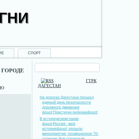
ОГНИ
ИЕ
СПОРТ
 ГОРОДЕ
ГТРК
ДАГЕСТАН
НЮ
На дорогах Дагестана прошел
единый день безопасности
дорожного движения
&quot;Пристегни ребенка&quot;
В историческом парке
&quot;Россия - моя
история&quot; прошло
мероприятие, посвященное 70-
тилетию Дня строителя