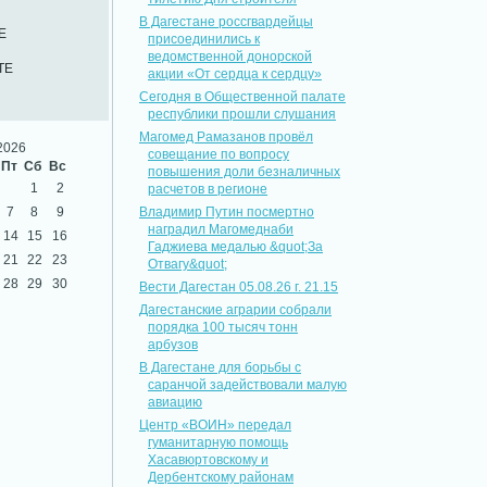
В Дагестане россгвардейцы
Е
присоединились к
ведомственной донорской
ТЕ
акции «От сердца к сердцу»
Сегодня в Общественной палате
республики прошли слушания
Магомед Рамазанов провёл
2026
совещание по вопросу
Пт
Сб
Вс
повышения доли безналичных
1
2
расчетов в регионе
7
8
9
Владимир Путин посмертно
наградил Магомеднаби
14
15
16
Гаджиева медалью &quot;За
21
22
23
Отвагу&quot;
28
29
30
Вести Дагестан 05.08.26 г. 21.15
Дагестанские аграрии собрали
порядка 100 тысяч тонн
арбузов
В Дагестане для борьбы с
саранчой задействовали малую
авиацию
Центр «ВОИН» передал
гуманитарную помощь
Хасавюртовскому и
Дербентскому районам