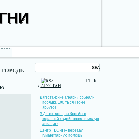
ОГНИ
Т
 ГОРОДЕ
ГТРК
ДАГЕСТАН
НЮ
Дагестанские аграрии собрали
порядка 100 тысяч тонн
арбузов
В Дагестане для борьбы с
саранчой задействовали малую
авиацию
Центр «ВОИН» передал
гуманитарную помощь