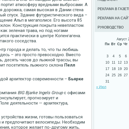
не портит атмосферу вредными выбросами. А
РЕКЛАМА В ГАЗЕТ
ая дорожка, самая высокая в Дании стена
ый спуск. Здание футуристического вида –
РЕКЛАМА НА САЙ
ощение Альп в мегаполисе. Его высота 85
склон. Конструкция покрыта невепластом.
РУКОВОДСТВО
как зеленая трава, но под ногами
дится практически в центре Копенгагена.
Август 
 такого соседства.
Пн
Вт
Ср
Чт
нтр города и делать то, что ты любишь
десь – это просто превосходно. Вместо
3
4
5
6
ь, десять часов до лыжной трассы, вы
10
11
12
13
орит посетитель лыжного склона
Пелл
17
18
19
20
24
25
26
27
дой архитектор современности –
Бьярке
31
« Июл
компания
BIG Bjarke Ingels Group
c офисами
онсультирует, прогнозирует и
оле деятельности — архитектура,
 устройства жизни, готовы пользоваться
 и предпочитают велосипеды. Необходим
ения, которое желает по-другому жить,