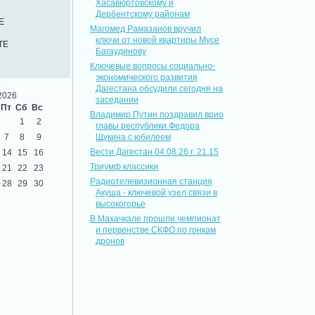
Хасавюртовскому и
Дербентскому районам
Е
Магомед Рамазанов вручил
ключи от новой квартиры Мусе
ТЕ
Багаудинову
Ключевые вопросы социально-
экономического развития
Дагестана обсудили сегодня на
2026
заседании
Пт
Сб
Вс
Владимир Путин поздравил врио
1
2
главы республики Федора
7
8
9
Щукина с юбилеем
Вести Дагестан 04.08.26 г. 21.15
14
15
16
Триумф классики
21
22
23
Радиотелевизионная станция
28
29
30
Акуша - ключевой узел связи в
высокогорье
В Махачкале прошли чемпионат
и первенстве СКФО по гонкам
дронов