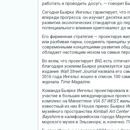
работать и проводить досуг», — говорит Бь
Сегодня Бьярке Ингельс гарантирует, что
впереди прогресса: он изучает десятки ас
развития экологических стандартов до пер
потенциального влияния криптовалют до 
Его фирменная стратегия — проектируя жи
или разбивая парки, соединять принципы 
современными концепциями развития обще
обладает настоящим нюхом на самые перс
Во всем, что проектирует
BIG
, есть отпеча
благодаря усилиям Бьярке реализуется зде
издание
Wall Street Journal
назвала его са
2016 года Ингельс вошел в список 100 са
журнала
Time Magazine.
Команда Бьярке Ингельс проектировала в 
участие в больших международных проект
комплекс на Манхеттене
VIA 57 WEST,
жилы
известный из них 8 House принес Бьярке И
музейного пространства
Kimball Art Center
Bayshore
в калифорнийском городе Маунти
морского музея в Эльсиноре, и, конечно, 