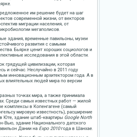
ярке.
 предложенное им решение будет на шаг
пектов современной жизни, от векторов
спектив миграции населения, от
микробиологии мегаполисов.
лые здания, временные павильоны, музеи
устойчивого развития с самыми
ства. Бьярке ценит хороших социологов и
пективные исследования в этой области.
ток грядущей цивилизации, которая
сь и сейчас. Неслучайно в 2011 году
мым инновационным архитектором года. А в
мых влиятельных людей мира по версии
разных точках мира, а также принимала
ах. Среди самых известных работ — жилой
е комплексы в Копенгагене (самый
нгельсу мировую известность), расширение
в Юте, здание штаб-квартиры
Google North
н-Вью, здание Национального датского
Павильон Дании на
Expo 2010
года в Шанхае.