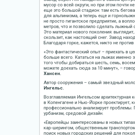
мусор со всей округи, но при этом почти 
еще это большой стадион: там есть бегов
для альпинизма, а теперь еще и горнолыжн
не просто гигантское предприятие, а вопл
метров, что и позволило сделать лыжный 
Это материал нового поколения: выглядит, 
скользит, как настоящий снег. Завод нахо
Благодаря горке, кажется, никто не против
«Это фантастический опыт – приехать в це
больше всего. Кататься на лыжах именно з
того чтобы добираться шесть, семь, восем
можете доехать сюда за 10 минут», – гов
Хансен.
Автор сооружения – самый звездный моло
Ингельс.
Возглавляемая Ингельсом архитектурная 
в Копенгагене и Нью-Йорке проектирует, к
профессионально анализирует проблемы. П
урбанизм, средовой дизайн.
«Европейцы заинтересованы в новых типах
кар-шерингом, общественным транспортом
поиск новых городских решений для покол