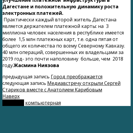
Дагестане и положительную динамику роста
электронных платежей.
Практически каждый второй житель Дагестана
является держателем платежной карты: на 3
миллиона человек населения в республике имеется
более 1,5 млн платежных карт, т.е. одна пятая от
общего их количества по всему Северному Кавказу.
40 млн операций, совершенных их владельцами за
2019 год- это почти наполовину больше, чем 2018
году.
Жасмина Ниязова
предыдущая запись
Город преображается
следующая запись
Медиавстречу открыли Сергей
Стариков вместе с Анатолием Карибовым
Наверх
мобильн.
компьютерная