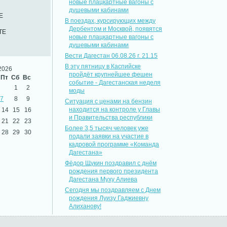
новые плацкартные вагоны с
душевыми кабинами
Е
В поездах, курсирующих между
Дербентом и Москвой, появятся
ТЕ
новые плацкартные вагоны с
душевыми кабинами
Вести Дагестан 06.08.26 г. 21.15
В эту пятницу в Каспийске
2026
пройдёт крупнейшее фешен
Пт
Сб
Вс
событие - Дагестанская неделя
1
2
моды
7
8
9
Ситуация с ценами на бензин
находится на контроле у Главы
14
15
16
и Правительства республики
21
22
23
Более 3,5 тысяч человек уже
28
29
30
подали заявки на участие в
кадровой программе «Команда
Дагестана»
Фёдор Щукин поздравил с днём
рождения первого президента
Дагестана Муху Алиева
Сегодня мы поздравляем с Днем
рождения Луизу Гаджиевну
Алиханову!