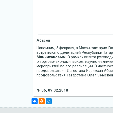
Абасов.
Напомним, 5 февраля, в Махачкале врио Г
встретился с делегацией Республики Тата
Миннихановым.
В рамках визита руковод
о торгово-экономическом, научно-техниче
мероприятий по его реализации. В частнос
продовольствия Дагестана Керимхан Абасо
продовольствия Татарстана
Олег Земско
№ 06, 09.02.2018