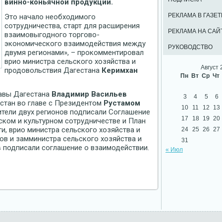
винно-коньячной продукции.
РЕКЛАМА В ГАЗЕТ
Это начало необходимого
сотрудничества, старт для расширения
РЕКЛАМА НА САЙ
взаимовыгодного торгово-
экономического взаимодействия между
РУКОВОДСТВО
двумя регионами», – прокомментировал
врио министра сельского хозяйства и
Август 
продовольствия Дагестана
Керимхан
Пн
Вт
Ср
Чт
лавы Дагестана
Владимир Васильев
3
4
5
6
рстан во главе с Президентом
Рустамом
10
11
12
13
ители двух регионов подписали Соглашение
17
18
19
20
ском и культурном сотрудничестве и План
ти, врио министра сельского хозяйства и
24
25
26
27
в и замминистра сельского хозяйства и
31
в
подписали соглашение о взаимодействии.
« Июл