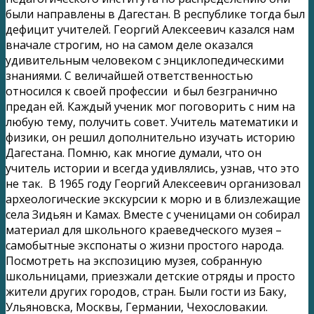
были направлены в Дагестан. В республике тогда был
дефицит учителей. Георгий Алексеевич казался нам
вначале строгим, но на самом деле оказался
удивительным человеком с энциклопедическими
знаниями. С величайшей ответственностью
относился к своей профессии и был безгранично
предан ей. Каждый ученик мог поговорить с ним на
любую тему, получить совет. Учитель математики и
физики, он решил дополнительно изучать историю
Дагестана. Помню, как многие думали, что он
учитель истории и всегда удивлялись, узнав, что это
не так. В 1965 году Георгий Алексеевич организовал
археологические экскурсии к морю и в близлежащие
села Зидьян и Камах. Вместе с ученицами он собирал
материал для школьного краеведческого музея –
самобытные экспонаты о жизни простого народа.
Посмотреть на экспозицию музея, собранную
школьницами, приезжали детские отряды и просто
жители других городов, стран. Были гости из Баку,
Ульяновска, Москвы, Германии, Чехословакии.