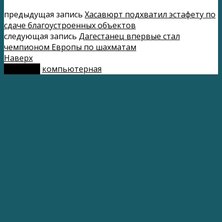
предыдущая запись
Хасавюрт подхватил эстафету по
сдаче благоустроенных объектов
следующая запись
Дагестанец впервые стал
чемпионом Европы по шахматам
Наверх
мобильн.
компьютерная